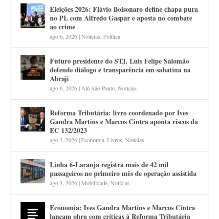
Eleições 2026: Flávio Bolsonaro define chapa pura
no PL com Alfredo Gaspar e aposta no combate
ao crime
ago 6, 2026
|
Notícias
,
Política
Futuro presidente do STJ, Luis Felipe Salomão
defende diálogo e transparência em sabatina na
Abraji
ago 6, 2026
|
Alô São Paulo
,
Notícias
Reforma Tributária: livro coordenado por Ives
Gandra Martins e Marcos Cintra aponta riscos da
EC 132/2023
ago 3, 2026
|
Economia
,
Livros
,
Notícias
Linha 6-Laranja registra mais de 42 mil
passageiros no primeiro mês de operação assistida
ago 3, 2026
|
Mobilidade
,
Notícias
Economia: Ives Gandra Martins e Marcos Cintra
lançam obra com críticas à Reforma Tributária