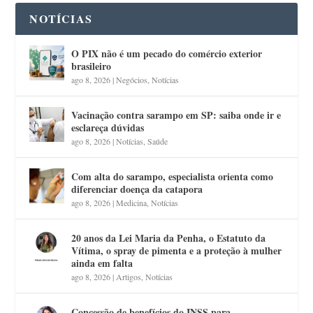
NOTÍCIAS
O PIX não é um pecado do comércio exterior
brasileiro
ago 8, 2026
|
Negócios
,
Notícias
Vacinação contra sarampo em SP: saiba onde ir e
esclareça dúvidas
ago 8, 2026
|
Notícias
,
Saúde
Com alta do sarampo, especialista orienta como
diferenciar doença da catapora
ago 8, 2026
|
Medicina
,
Notícias
20 anos da Lei Maria da Penha, o Estatuto da
Vítima, o spray de pimenta e a proteção à mulher
ainda em falta
ago 8, 2026
|
Artigos
,
Notícias
Concessão de benefícios do INSS para