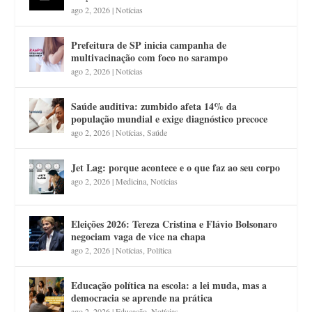
ago 2, 2026
|
Notícias
Prefeitura de SP inicia campanha de
multivacinação com foco no sarampo
ago 2, 2026
|
Notícias
Saúde auditiva: zumbido afeta 14% da
população mundial e exige diagnóstico precoce
ago 2, 2026
|
Notícias
,
Saúde
Jet Lag: porque acontece e o que faz ao seu corpo
ago 2, 2026
|
Medicina
,
Notícias
Eleições 2026: Tereza Cristina e Flávio Bolsonaro
negociam vaga de vice na chapa
ago 2, 2026
|
Notícias
,
Política
Educação política na escola: a lei muda, mas a
democracia se aprende na prática
ago 2, 2026
|
Educação
,
Notícias