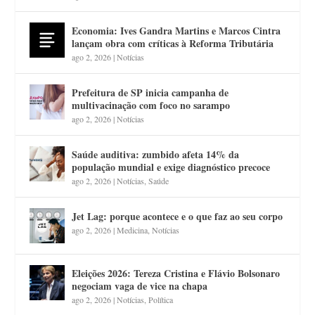
Economia: Ives Gandra Martins e Marcos Cintra
lançam obra com críticas à Reforma Tributária
ago 2, 2026
|
Notícias
Prefeitura de SP inicia campanha de
multivacinação com foco no sarampo
ago 2, 2026
|
Notícias
Saúde auditiva: zumbido afeta 14% da
população mundial e exige diagnóstico precoce
ago 2, 2026
|
Notícias
,
Saúde
Jet Lag: porque acontece e o que faz ao seu corpo
ago 2, 2026
|
Medicina
,
Notícias
Eleições 2026: Tereza Cristina e Flávio Bolsonaro
negociam vaga de vice na chapa
ago 2, 2026
|
Notícias
,
Política