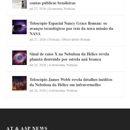
contas públicas brasileiras
jul 27, 2026
|
Economia
,
Notícias
Telescópio Espacial Nancy Grace Roman: os
avanços tecnológicos por trás da nova missão da
NASA
jul 27, 2026
|
Notícias
,
Observatório Roman
Sinal de raios X na Nebulosa da Hélice revela
planeta destruído por estrela anã branca
jul 24, 2026
|
Astronomia
,
Notícias
Telescópio James Webb revela detalhes inéditos
da Nebulosa da Hélice em infravermelho
jul 24, 2026
|
Astronomia
,
Notícias
AT & ASP NEWS