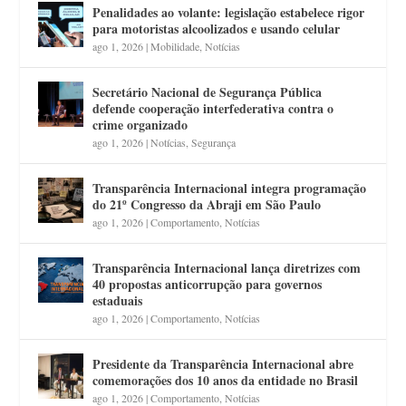
Penalidades ao volante: legislação estabelece rigor
para motoristas alcoolizados e usando celular
ago 1, 2026
|
Mobilidade
,
Notícias
Secretário Nacional de Segurança Pública
defende cooperação interfederativa contra o
crime organizado
ago 1, 2026
|
Notícias
,
Segurança
Transparência Internacional integra programação
do 21º Congresso da Abraji em São Paulo
ago 1, 2026
|
Comportamento
,
Notícias
Transparência Internacional lança diretrizes com
40 propostas anticorrupção para governos
estaduais
ago 1, 2026
|
Comportamento
,
Notícias
Presidente da Transparência Internacional abre
comemorações dos 10 anos da entidade no Brasil
ago 1, 2026
|
Comportamento
,
Notícias