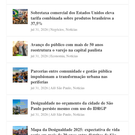
Sobretaxa comercial dos Estados Unidos eleva
tarifa combinada sobre produtos brasileiros a
37,5%
jul 31, 2026
|
Negócios
,
Notícias
Avanço do público com mais de 50 anos
reestrutura o varejo na capital paulista
jul 31, 2026
|
Economia
,
Notícias
Parcerias entre comunidade e gestão pública
impulsionam a transformação urbana nas
periferias
jul 31, 2026
|
Alô São Paulo
,
Notícias
Desigualdade no orçamento da cidade de São
Paulo persiste mesmo com uso do IDRGP
jul 31, 2026
|
Alô São Paulo
,
Notícias
Mapa da Desigualdade 2025: expectativa de vida
varia em mais de 20 anos entre distritos de São