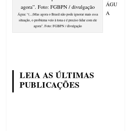
ÁGU
A
Água: “(...)Mas agora o Brasil não pode ignorar mais essa
situação, o problema veio à tona e é preciso lidar com ele
agora”. Foto: FGBPN / divulgação
LEIA AS ÚLTIMAS
PUBLICAÇÕES