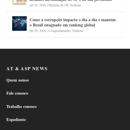
jul 30, 2026
|
História de SP
,
Notícias
Como a corrupção impacta o dia a dia e mantém
o Brasil estagnado em ranking global
jul 29, 2026
|
Comportamento
,
Notícias
AT & ASP NEWS
Quem somos
Fale conosco
Trabalhe conosco
Expediente