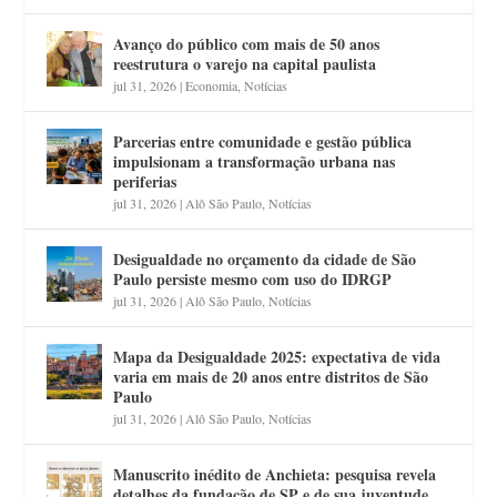
Avanço do público com mais de 50 anos
reestrutura o varejo na capital paulista
jul 31, 2026
|
Economia
,
Notícias
Parcerias entre comunidade e gestão pública
impulsionam a transformação urbana nas
periferias
jul 31, 2026
|
Alô São Paulo
,
Notícias
Desigualdade no orçamento da cidade de São
Paulo persiste mesmo com uso do IDRGP
jul 31, 2026
|
Alô São Paulo
,
Notícias
Mapa da Desigualdade 2025: expectativa de vida
varia em mais de 20 anos entre distritos de São
Paulo
jul 31, 2026
|
Alô São Paulo
,
Notícias
Manuscrito inédito de Anchieta: pesquisa revela
detalhes da fundação de SP e de sua juventude