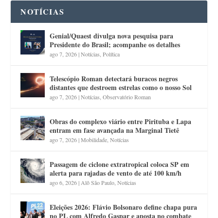
NOTÍCIAS
Genial/Quaest divulga nova pesquisa para
Presidente do Brasil; acompanhe os detalhes
ago 7, 2026
|
Notícias
,
Política
Telescópio Roman detectará buracos negros
distantes que destroem estrelas como o nosso Sol
ago 7, 2026
|
Notícias
,
Observatório Roman
Obras do complexo viário entre Pirituba e Lapa
entram em fase avançada na Marginal Tietê
ago 7, 2026
|
Mobilidade
,
Notícias
Passagem de ciclone extratropical coloca SP em
alerta para rajadas de vento de até 100 km/h
ago 6, 2026
|
Alô São Paulo
,
Notícias
Eleições 2026: Flávio Bolsonaro define chapa pura
no PL com Alfredo Gaspar e aposta no combate