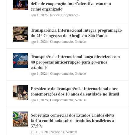
defende cooperação interfederativa contra o
crime organizado
ago 1, 2026
|
Notícias
,
Segurança
Transparência Internacional integra programação
do 21º Congresso da Abraji em São Paulo
ago 1, 2026
|
Comportamento
,
Notícias
Transparência Internacional lança diretrizes com
40 propostas anticorrupção para governos
estaduais
ago 1, 2026
|
Comportamento
,
Notícias
Presidente da Transparência Internacional abre
comemorações dos 10 anos da entidade no Brasil
ago 1, 2026
|
Comportamento
,
Notícias
Sobretaxa comercial dos Estados Unidos eleva
tarifa combinada sobre produtos brasileiros a
37,5%
jul 31, 2026
|
Negócios
,
Notícias