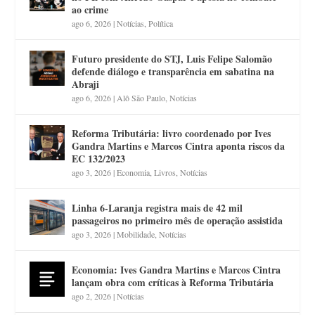
ao crime
ago 6, 2026
|
Notícias
,
Política
Futuro presidente do STJ, Luis Felipe Salomão
defende diálogo e transparência em sabatina na
Abraji
ago 6, 2026
|
Alô São Paulo
,
Notícias
Reforma Tributária: livro coordenado por Ives
Gandra Martins e Marcos Cintra aponta riscos da
EC 132/2023
ago 3, 2026
|
Economia
,
Livros
,
Notícias
Linha 6-Laranja registra mais de 42 mil
passageiros no primeiro mês de operação assistida
ago 3, 2026
|
Mobilidade
,
Notícias
Economia: Ives Gandra Martins e Marcos Cintra
lançam obra com críticas à Reforma Tributária
ago 2, 2026
|
Notícias