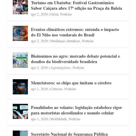
Turismo em Ubatuba: Festival Gastronômico
Sabor Caiçara abre 17ª edição na Praça da Baleia
ago 2, 2026
|
Geral
,
Notícias
Eventos climáticos extremos: entenda o impacto
do El Niño nos vendavais do Brasil
ago 2, 2026
|
Mudanças climáticas
,
Notícias
Bioinsumos no agro: mercado debate potencial e
desafios da biodiversidade brasileira
ago 2, 2026
|
Agronegócios
,
Notícias
Memristores: os chips que imitam o cérebro
ago 1, 2026
|
Ciências
,
Notícias
Penalidades ao volante: legislação estabelece rigor
para motoristas alcoolizados e usando celular
ago 1, 2026
|
Mobilidade
,
Notícias
Secretário Nacional de Segurança Pública