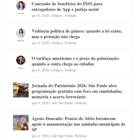
Concessão de benefícios do INSS para
entregadores de App é justiça social
ago 8, 2026
|
Artigos
,
Notícias
Violência política de gênero: quando a lei existe,
mas a proteção não chega
ago 8, 2026
|
Artigos
,
Notícias
O tarifaço americano e o preço da polarização:
quando a conta chega ao cidadão
ago 8, 2026
|
Artigos
,
Notícias
Jornada do Patrimônio 2026: São Paulo abre
programação gratuita com foco em caminhadas,
memória e acervo ferroviário
ago 8, 2026
|
Alô São Paulo
,
Notícias
Agosto Dourado: Pontos de Afeto fortalecem
apoio à amamentação nas unidades municipais de
SP
ago 8, 2026
|
Alô São Paulo
,
Notícias