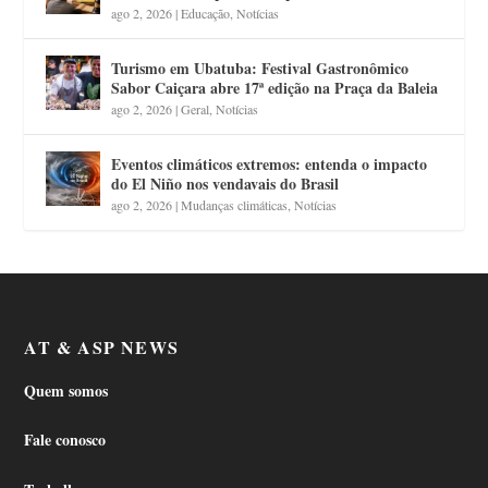
ago 2, 2026
|
Educação
,
Notícias
Turismo em Ubatuba: Festival Gastronômico
Sabor Caiçara abre 17ª edição na Praça da Baleia
ago 2, 2026
|
Geral
,
Notícias
Eventos climáticos extremos: entenda o impacto
do El Niño nos vendavais do Brasil
ago 2, 2026
|
Mudanças climáticas
,
Notícias
AT & ASP NEWS
Quem somos
Fale conosco