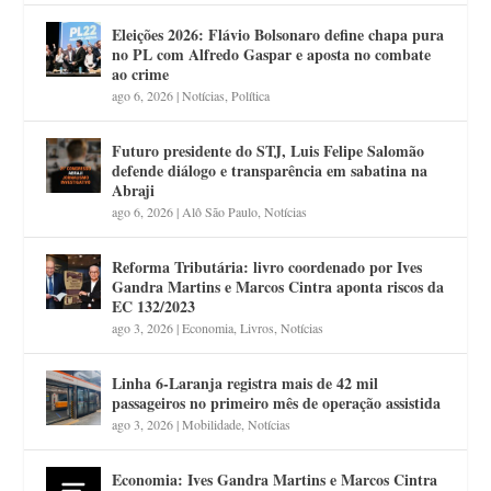
Eleições 2026: Flávio Bolsonaro define chapa pura
no PL com Alfredo Gaspar e aposta no combate
ao crime
ago 6, 2026
|
Notícias
,
Política
Futuro presidente do STJ, Luis Felipe Salomão
defende diálogo e transparência em sabatina na
Abraji
ago 6, 2026
|
Alô São Paulo
,
Notícias
Reforma Tributária: livro coordenado por Ives
Gandra Martins e Marcos Cintra aponta riscos da
EC 132/2023
ago 3, 2026
|
Economia
,
Livros
,
Notícias
Linha 6-Laranja registra mais de 42 mil
passageiros no primeiro mês de operação assistida
ago 3, 2026
|
Mobilidade
,
Notícias
Economia: Ives Gandra Martins e Marcos Cintra