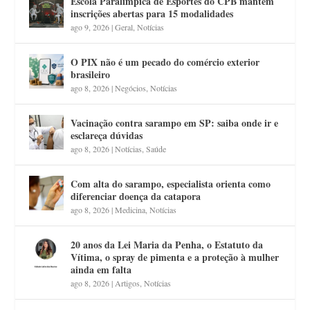
Escola Paralímpica de Esportes do CPB mantém
inscrições abertas para 15 modalidades
ago 9, 2026
|
Geral
,
Notícias
O PIX não é um pecado do comércio exterior
brasileiro
ago 8, 2026
|
Negócios
,
Notícias
Vacinação contra sarampo em SP: saiba onde ir e
esclareça dúvidas
ago 8, 2026
|
Notícias
,
Saúde
Com alta do sarampo, especialista orienta como
diferenciar doença da catapora
ago 8, 2026
|
Medicina
,
Notícias
20 anos da Lei Maria da Penha, o Estatuto da
Vítima, o spray de pimenta e a proteção à mulher
ainda em falta
ago 8, 2026
|
Artigos
,
Notícias