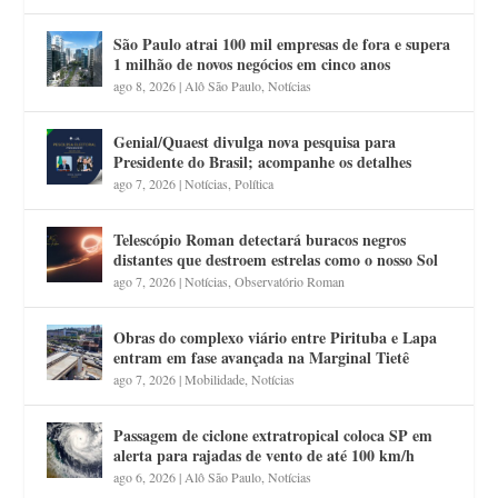
São Paulo atrai 100 mil empresas de fora e supera
1 milhão de novos negócios em cinco anos
ago 8, 2026
|
Alô São Paulo
,
Notícias
Genial/Quaest divulga nova pesquisa para
Presidente do Brasil; acompanhe os detalhes
ago 7, 2026
|
Notícias
,
Política
Telescópio Roman detectará buracos negros
distantes que destroem estrelas como o nosso Sol
ago 7, 2026
|
Notícias
,
Observatório Roman
Obras do complexo viário entre Pirituba e Lapa
entram em fase avançada na Marginal Tietê
ago 7, 2026
|
Mobilidade
,
Notícias
Passagem de ciclone extratropical coloca SP em
alerta para rajadas de vento de até 100 km/h
ago 6, 2026
|
Alô São Paulo
,
Notícias