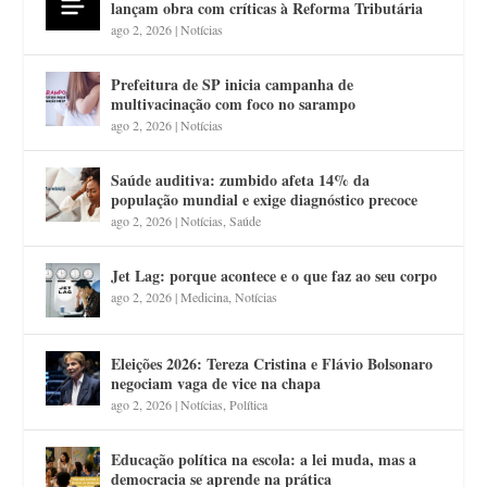
lançam obra com críticas à Reforma Tributária
ago 2, 2026
|
Notícias
Prefeitura de SP inicia campanha de
multivacinação com foco no sarampo
ago 2, 2026
|
Notícias
Saúde auditiva: zumbido afeta 14% da
população mundial e exige diagnóstico precoce
ago 2, 2026
|
Notícias
,
Saúde
Jet Lag: porque acontece e o que faz ao seu corpo
ago 2, 2026
|
Medicina
,
Notícias
Eleições 2026: Tereza Cristina e Flávio Bolsonaro
negociam vaga de vice na chapa
ago 2, 2026
|
Notícias
,
Política
Educação política na escola: a lei muda, mas a
democracia se aprende na prática