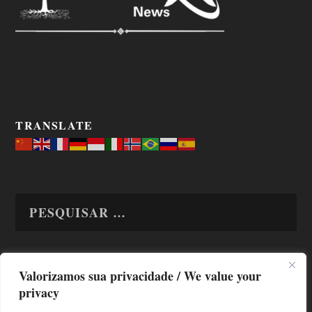
TRANSLATE
Valorizamos sua privacidade / We value your
TODAS OS ASSUNTOS
privacy