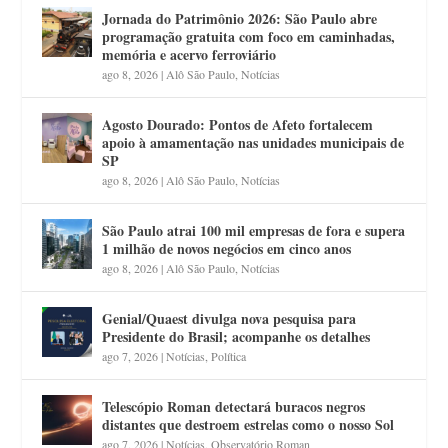
Jornada do Patrimônio 2026: São Paulo abre
programação gratuita com foco em caminhadas,
memória e acervo ferroviário
ago 8, 2026
|
Alô São Paulo
,
Notícias
Agosto Dourado: Pontos de Afeto fortalecem
apoio à amamentação nas unidades municipais de
SP
ago 8, 2026
|
Alô São Paulo
,
Notícias
São Paulo atrai 100 mil empresas de fora e supera
1 milhão de novos negócios em cinco anos
ago 8, 2026
|
Alô São Paulo
,
Notícias
Genial/Quaest divulga nova pesquisa para
Presidente do Brasil; acompanhe os detalhes
ago 7, 2026
|
Notícias
,
Política
Telescópio Roman detectará buracos negros
distantes que destroem estrelas como o nosso Sol
ago 7, 2026
|
Notícias
,
Observatório Roman