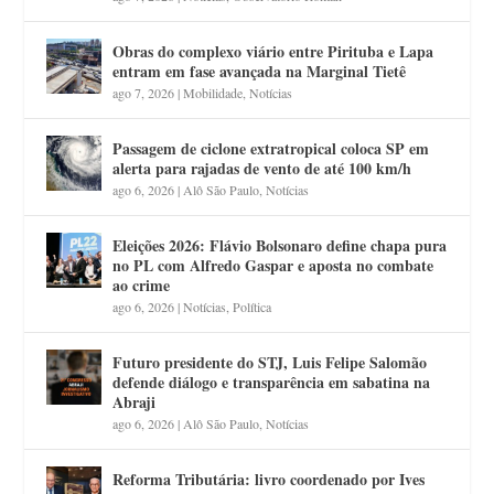
Obras do complexo viário entre Pirituba e Lapa
entram em fase avançada na Marginal Tietê
ago 7, 2026
|
Mobilidade
,
Notícias
Passagem de ciclone extratropical coloca SP em
alerta para rajadas de vento de até 100 km/h
ago 6, 2026
|
Alô São Paulo
,
Notícias
Eleições 2026: Flávio Bolsonaro define chapa pura
no PL com Alfredo Gaspar e aposta no combate
ao crime
ago 6, 2026
|
Notícias
,
Política
Futuro presidente do STJ, Luis Felipe Salomão
defende diálogo e transparência em sabatina na
Abraji
ago 6, 2026
|
Alô São Paulo
,
Notícias
Reforma Tributária: livro coordenado por Ives