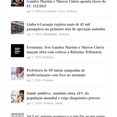
Gandra Martins e Marcos Cintra aponta riscos da
EC 132/2023
ago 3, 2026
|
Economia
,
Livros
,
Notícias
Linha 6-Laranja registra mais de 42 mil
passageiros no primeiro mês de operação assistida
ago 3, 2026
|
Mobilidade
,
Notícias
Economia: Ives Gandra Martins e Marcos Cintra
lançam obra com críticas à Reforma Tributária
ago 2, 2026
|
Notícias
Prefeitura de SP inicia campanha de
multivacinação com foco no sarampo
ago 2, 2026
|
Notícias
Saúde auditiva: zumbido afeta 14% da
população mundial e exige diagnóstico precoce
ago 2, 2026
|
Notícias
,
Saúde
Jet Lag: porque acontece e o que faz ao seu corpo