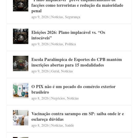
facções como terroristas e redução da maioridade
penal
ago 9, 2026
|
Notícias
,
Segurança
Eleições 2026: Plano implacável vs. “Os
intocáveis”
ago 9, 2026
|
Notícias
,
Política
Escola Paralímpica de Esportes do CPB mantém
inscrições abertas para 15 modalidades
ago 9, 2026
|
Geral
,
Notícias
O PIX não é um pecado do comércio exterior
brasileiro
ago 8, 2026
|
Negócios
,
Notícias
Vacinação contra sarampo em SP: saiba onde ir e
esclareça dúvidas
ago 8, 2026
|
Notícias
,
Saúde