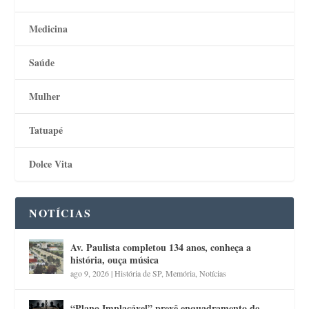
Medicina
Saúde
Mulher
Tatuapé
Dolce Vita
NOTÍCIAS
Av. Paulista completou 134 anos, conheça a
história, ouça música
ago 9, 2026
|
História de SP
,
Memória
,
Notícias
“Plano Implacável” prevê enquadramento de