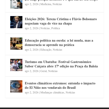
ago 2, 2026
|
Medicina
,
Notícias
Eleições 2026: Tereza Cristina e Flávio Bolsonaro
negociam vaga de vice na chapa
ago 2, 2026
|
Notícias
,
Política
Educação política na escola: a lei muda, mas a
democracia se aprende na prática
ago 2, 2026
|
Educação
,
Notícias
Turismo em Ubatuba: Festival Gastronômico
Sabor Caiçara abre 17ª edição na Praça da Baleia
ago 2, 2026
|
Geral
,
Notícias
Eventos climáticos extremos: entenda o impacto
do El Niño nos vendavais do Brasil
ago 2, 2026
|
Mudanças climáticas
,
Notícias