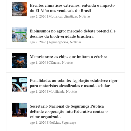
Eventos climáticos extremos: entenda o impacto
do El Niño nos vendavais do Brasil
ago 2, 2026
|
Mudanças climáticas
,
Notícias
Bioinsumos no agro: mercado debate potencial e
desafios da biodiversidade brasileira
ago 2, 2026
|
Agronegócios
,
Notícias
Memristores: os chips que imitam o cérebro
ago 1, 2026
|
Ciências
,
Notícias
Penalidades ao volante: legislação estabelece rigor
para motoristas alcoolizados e usando celular
ago 1, 2026
|
Mobilidade
,
Notícias
Secretário Nacional de Segurança Pública
defende cooperação interfederativa contra o
crime organizado
ago 1, 2026
|
Notícias
,
Segurança