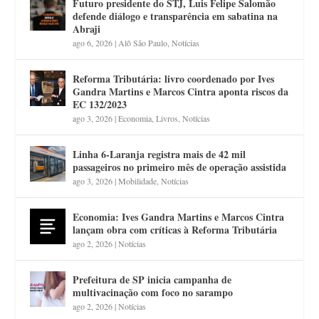
Futuro presidente do STJ, Luis Felipe Salomão
defende diálogo e transparência em sabatina na
Abraji
ago 6, 2026
|
Alô São Paulo
,
Notícias
Reforma Tributária: livro coordenado por Ives
Gandra Martins e Marcos Cintra aponta riscos da
EC 132/2023
ago 3, 2026
|
Economia
,
Livros
,
Notícias
Linha 6-Laranja registra mais de 42 mil
passageiros no primeiro mês de operação assistida
ago 3, 2026
|
Mobilidade
,
Notícias
Economia: Ives Gandra Martins e Marcos Cintra
lançam obra com críticas à Reforma Tributária
ago 2, 2026
|
Notícias
Prefeitura de SP inicia campanha de
multivacinação com foco no sarampo
ago 2, 2026
|
Notícias