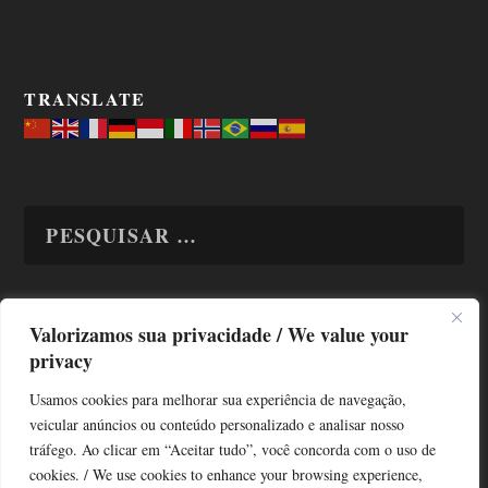
TRANSLATE
Valorizamos sua privacidade / We value your
TODAS OS ASSUNTOS
privacy
Usamos cookies para melhorar sua experiência de navegação,
veicular anúncios ou conteúdo personalizado e analisar nosso
tráfego. Ao clicar em “Aceitar tudo”, você concorda com o uso de
cookies. / We use cookies to enhance your browsing experience,