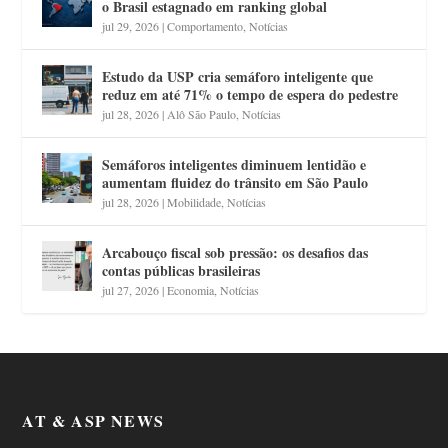
o Brasil estagnado em ranking global
jul 29, 2026
|
Comportamento
,
Notícias
Estudo da USP cria semáforo inteligente que
reduz em até 71% o tempo de espera do pedestre
jul 28, 2026
|
Alô São Paulo
,
Notícias
Semáforos inteligentes diminuem lentidão e
aumentam fluidez do trânsito em São Paulo
jul 28, 2026
|
Mobilidade
,
Notícias
Arcabouço fiscal sob pressão: os desafios das
contas públicas brasileiras
jul 27, 2026
|
Economia
,
Notícias
AT & ASP NEWS