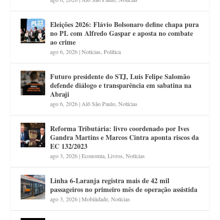
Eleições 2026: Flávio Bolsonaro define chapa pura
no PL com Alfredo Gaspar e aposta no combate
ao crime
ago 6, 2026
|
Notícias
,
Política
Futuro presidente do STJ, Luis Felipe Salomão
defende diálogo e transparência em sabatina na
Abraji
ago 6, 2026
|
Alô São Paulo
,
Notícias
Reforma Tributária: livro coordenado por Ives
Gandra Martins e Marcos Cintra aponta riscos da
EC 132/2023
ago 3, 2026
|
Economia
,
Livros
,
Notícias
Linha 6-Laranja registra mais de 42 mil
passageiros no primeiro mês de operação assistida
ago 3, 2026
|
Mobilidade
,
Notícias