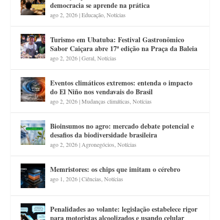
democracia se aprende na prática
ago 2, 2026
|
Educação
,
Notícias
Turismo em Ubatuba: Festival Gastronômico
Sabor Caiçara abre 17ª edição na Praça da Baleia
ago 2, 2026
|
Geral
,
Notícias
Eventos climáticos extremos: entenda o impacto
do El Niño nos vendavais do Brasil
ago 2, 2026
|
Mudanças climáticas
,
Notícias
Bioinsumos no agro: mercado debate potencial e
desafios da biodiversidade brasileira
ago 2, 2026
|
Agronegócios
,
Notícias
Memristores: os chips que imitam o cérebro
ago 1, 2026
|
Ciências
,
Notícias
Penalidades ao volante: legislação estabelece rigor
para motoristas alcoolizados e usando celular