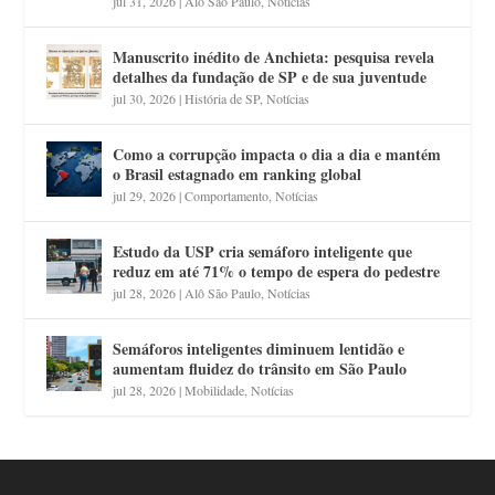
jul 31, 2026
|
Alô São Paulo
,
Notícias
Manuscrito inédito de Anchieta: pesquisa revela
detalhes da fundação de SP e de sua juventude
jul 30, 2026
|
História de SP
,
Notícias
Como a corrupção impacta o dia a dia e mantém
o Brasil estagnado em ranking global
jul 29, 2026
|
Comportamento
,
Notícias
Estudo da USP cria semáforo inteligente que
reduz em até 71% o tempo de espera do pedestre
jul 28, 2026
|
Alô São Paulo
,
Notícias
Semáforos inteligentes diminuem lentidão e
aumentam fluidez do trânsito em São Paulo
jul 28, 2026
|
Mobilidade
,
Notícias