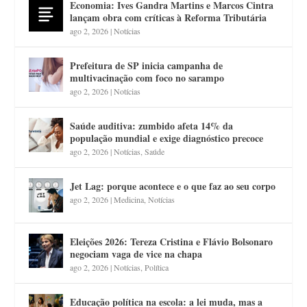
Economia: Ives Gandra Martins e Marcos Cintra
lançam obra com críticas à Reforma Tributária
ago 2, 2026
|
Notícias
Prefeitura de SP inicia campanha de
multivacinação com foco no sarampo
ago 2, 2026
|
Notícias
Saúde auditiva: zumbido afeta 14% da
população mundial e exige diagnóstico precoce
ago 2, 2026
|
Notícias
,
Saúde
Jet Lag: porque acontece e o que faz ao seu corpo
ago 2, 2026
|
Medicina
,
Notícias
Eleições 2026: Tereza Cristina e Flávio Bolsonaro
negociam vaga de vice na chapa
ago 2, 2026
|
Notícias
,
Política
Educação política na escola: a lei muda, mas a