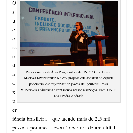
O
s
u
c
e
ss
o
d
Para a diretora da Área Programática da UNESCO no Brasil,
a
Marlova Jovchelovitch Noleto, projetos que apostam no esporte
e
podem “mudar trajetórias” de jovens das periferias, mais
vulneráveis à violência e com menos acesso a serviços. Foto: UNIC
x
Rio / Pedro Andrade
p
er
iência brasileira – que atende mais de 2,5 mil
pessoas por ano – levou à abertura de uma filial