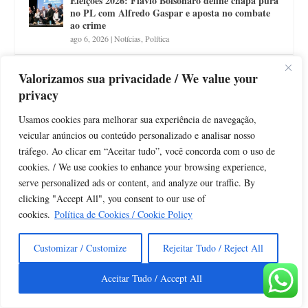
Eleições 2026: Flávio Bolsonaro define chapa pura
no PL com Alfredo Gaspar e aposta no combate
ao crime
ago 6, 2026
|
Notícias
,
Política
Futuro presidente do STJ, Luis Felipe Salomão
Valorizamos sua privacidade / We value your
defende diálogo e transparência em sabatina na
privacy
Abraji
ago 6, 2026
|
Alô São Paulo
,
Notícias
Usamos cookies para melhorar sua experiência de navegação,
veicular anúncios ou conteúdo personalizado e analisar nosso
Reforma Tributária: livro coordenado por Ives
tráfego. Ao clicar em “Aceitar tudo”, você concorda com o uso de
Gandra Martins e Marcos Cintra aponta riscos da
cookies. / We use cookies to enhance your browsing experience,
EC 132/2023
serve personalized ads or content, and analyze our traffic. By
ago 3, 2026
|
Economia
,
Livros
,
Notícias
clicking "Accept All", you consent to our use of
cookies.
Política de Cookies / Cookie Policy
Linha 6-Laranja registra mais de 42 mil
passageiros no primeiro mês de operação assistida
ago 3, 2026
|
Mobilidade
,
Notícias
Customizar / Customize
Rejeitar Tudo / Reject All
Aceitar Tudo / Accept All
Economia: Ives Gandra Martins e Marcos Cintra
lançam obra com críticas à Reforma Tributária
ago 2, 2026
|
Notícias