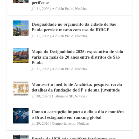
periferias
jul 31, 2026
|
Alô São Paulo
,
Notícias
Desigualdade no orçamento da cidade de São
Paulo persiste mesmo com uso do IDRGP
jul 31, 2026
|
Alô São Paulo
,
Notícias
Mapa da Desigualdade 2025: expectativa de vida
varia em mais de 20 anos entre distritos de São
Paulo
jul 31, 2026
|
Alô São Paulo
,
Notícias
Manuscrito inédito de Anchieta: pesquisa revela
detalhes da fundação de SP e de sua juventude
jul 30, 2026
|
História de SP
,
Notícias
Como a corrupção impacta o dia a dia e mantém
o Brasil estagnado em ranking global
jul 29, 2026
|
Comportamento
,
Notícias
Estudo da USP cria semáforo inteligente que