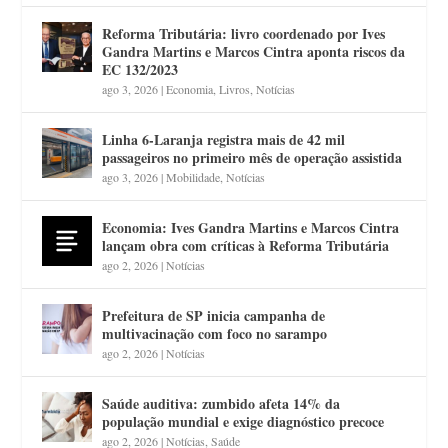
Reforma Tributária: livro coordenado por Ives
Gandra Martins e Marcos Cintra aponta riscos da
EC 132/2023
ago 3, 2026
|
Economia
,
Livros
,
Notícias
Linha 6-Laranja registra mais de 42 mil
passageiros no primeiro mês de operação assistida
ago 3, 2026
|
Mobilidade
,
Notícias
Economia: Ives Gandra Martins e Marcos Cintra
lançam obra com críticas à Reforma Tributária
ago 2, 2026
|
Notícias
Prefeitura de SP inicia campanha de
multivacinação com foco no sarampo
ago 2, 2026
|
Notícias
Saúde auditiva: zumbido afeta 14% da
população mundial e exige diagnóstico precoce
ago 2, 2026
|
Notícias
,
Saúde