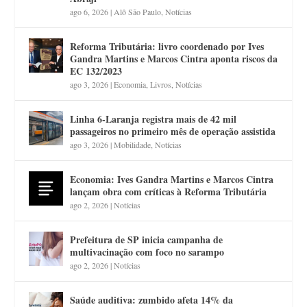
ago 6, 2026
|
Alô São Paulo
,
Notícias
Reforma Tributária: livro coordenado por Ives
Gandra Martins e Marcos Cintra aponta riscos da
EC 132/2023
ago 3, 2026
|
Economia
,
Livros
,
Notícias
Linha 6-Laranja registra mais de 42 mil
passageiros no primeiro mês de operação assistida
ago 3, 2026
|
Mobilidade
,
Notícias
Economia: Ives Gandra Martins e Marcos Cintra
lançam obra com críticas à Reforma Tributária
ago 2, 2026
|
Notícias
Prefeitura de SP inicia campanha de
multivacinação com foco no sarampo
ago 2, 2026
|
Notícias
Saúde auditiva: zumbido afeta 14% da