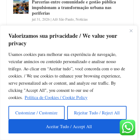
Parcerias entre comunidade e gestão pública
impulsionam a transformação urbana nas
periferias
jul 31, 2026
|
Alô São Paulo
,
Notícias
Desigualdade no orçamento da cidade de São
Valorizamos sua privacidade / We value your
Paulo persiste mesmo com uso do IDRGP
privacy
jul 31, 2026
|
Alô São Paulo
,
Notícias
Usamos cookies para melhorar sua experiência de navegação,
veicular anúncios ou conteúdo personalizado e analisar nosso
Mapa da Desigualdade 2025: expectativa de vida
varia em mais de 20 anos entre distritos de São
tráfego. Ao clicar em “Aceitar tudo”, você concorda com o uso de
Paulo
cookies. / We use cookies to enhance your browsing experience,
jul 31, 2026
|
Alô São Paulo
,
Notícias
serve personalized ads or content, and analyze our traffic. By
clicking "Accept All", you consent to our use of
Manuscrito inédito de Anchieta: pesquisa revela
cookies.
Política de Cookies / Cookie Policy
detalhes da fundação de SP e de sua juventude
jul 30, 2026
|
História de SP
,
Notícias
Customizar / Customize
Rejeitar Tudo / Reject All
Como a corrupção impacta o dia a dia e mantém
Aceitar Tudo / Accept All
o Brasil estagnado em ranking global
jul 29, 2026
|
Comportamento
,
Notícias