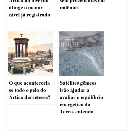
Ártico no inverno
sem precedentes em
atinge o menor
milênios
nível já registrado
O que aconteceria
Satélites gêmeos
se todo o gelo do
irão ajudar a
Ártico derretesse?
avaliar o equilíbrio
energético da
Terra, entenda