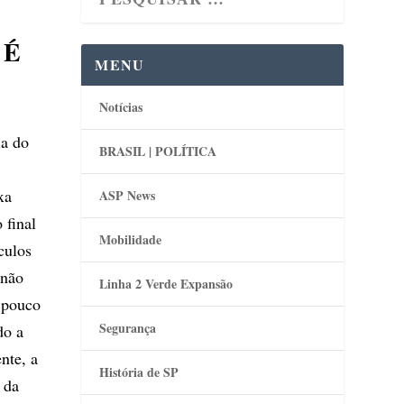
 É
MENU
Notícias
ia do
BRASIL | POLÍTICA
xa
ASP News
 final
Mobilidade
culos
 não
Linha 2 Verde Expansão
a pouco
Segurança
do a
nte, a
História de SP
 da