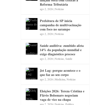
lançam obra com críticas à
Reforma Tributária
ago 2, 2026
|
Notícias
Prefeitura de SP inicia
campanha de multivacinação
com foco no sarampo
ago 2, 2026
|
Notícias
Saúde auditiva: zumbido afeta
14% da população mundial e
exige diagnóstico precoce
ago 2, 2026
|
Notícias
,
Saúde
Jet Lag: porque acontece e o
que faz ao seu corpo
ago 2, 2026
|
Medicina
,
Notícias
Eleições 2026: Tereza Cristina e
Flávio Bolsonaro negociam
vaga de vice na chapa
ago 2, 2026
|
Notícias
,
Política