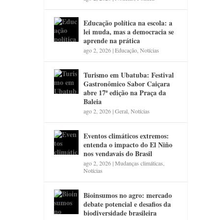
Educação política na escola: a
lei muda, mas a democracia se
aprende na prática
ago 2, 2026
|
Educação
,
Notícias
Turismo em Ubatuba: Festival
Gastronômico Sabor Caiçara
abre 17ª edição na Praça da
Baleia
ago 2, 2026
|
Geral
,
Notícias
Eventos climáticos extremos:
entenda o impacto do El Niño
nos vendavais do Brasil
ago 2, 2026
|
Mudanças climáticas
,
Notícias
Bioinsumos no agro: mercado
debate potencial e desafios da
biodiversidade brasileira