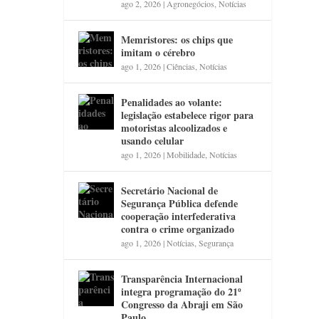
ago 2, 2026
|
Agronegócios
,
Notícias
Memristores: os chips que
imitam o cérebro
ago 1, 2026
|
Ciências
,
Notícias
Penalidades ao volante:
legislação estabelece rigor para
motoristas alcoolizados e
usando celular
ago 1, 2026
|
Mobilidade
,
Notícias
Secretário Nacional de
Segurança Pública defende
cooperação interfederativa
contra o crime organizado
ago 1, 2026
|
Notícias
,
Segurança
Transparência Internacional
integra programação do 21º
Congresso da Abraji em São
Paulo