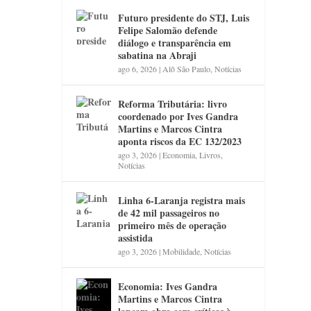
Futuro presidente do STJ, Luis
Felipe Salomão defende
diálogo e transparência em
sabatina na Abraji
ago 6, 2026
|
Alô São Paulo
,
Notícias
Reforma Tributária: livro
coordenado por Ives Gandra
Martins e Marcos Cintra
aponta riscos da EC 132/2023
ago 3, 2026
|
Economia
,
Livros
,
Notícias
Linha 6-Laranja registra mais
de 42 mil passageiros no
primeiro mês de operação
assistida
ago 3, 2026
|
Mobilidade
,
Notícias
Economia: Ives Gandra
Martins e Marcos Cintra