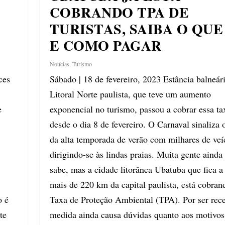
COBRANDO TPA DE
TURISTAS, SAIBA O QUE
E COMO PAGAR
Notícias
,
Turismo
ces
Sábado | 18 de fevereiro, 2023 Estância balneár
Litoral Norte paulista, que teve um aumento
e
exponencial no turismo, passou a cobrar essa ta
desde o dia 8 de fevereiro. O Carnaval sinaliza o
da alta temporada de verão com milhares de veí
dirigindo-se às lindas praias. Muita gente ainda
sabe, mas a cidade litorânea Ubatuba que fica 
mais de 220 km da capital paulista, está cobran
o é
Taxa de Proteção Ambiental (TPA). Por ser rece
te
medida ainda causa dúvidas quanto aos motivos