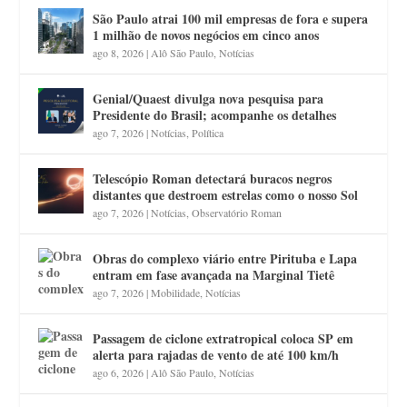
São Paulo atrai 100 mil empresas de fora e supera
1 milhão de novos negócios em cinco anos
ago 8, 2026
|
Alô São Paulo
,
Notícias
Genial/Quaest divulga nova pesquisa para
Presidente do Brasil; acompanhe os detalhes
ago 7, 2026
|
Notícias
,
Política
Telescópio Roman detectará buracos negros
distantes que destroem estrelas como o nosso Sol
ago 7, 2026
|
Notícias
,
Observatório Roman
Obras do complexo viário entre Pirituba e Lapa
entram em fase avançada na Marginal Tietê
ago 7, 2026
|
Mobilidade
,
Notícias
Passagem de ciclone extratropical coloca SP em
alerta para rajadas de vento de até 100 km/h
ago 6, 2026
|
Alô São Paulo
,
Notícias