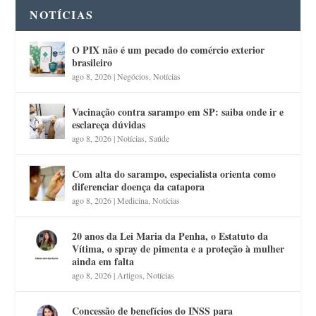
NOTÍCIAS
O PIX não é um pecado do comércio exterior
brasileiro
ago 8, 2026
|
Negócios
,
Notícias
Vacinação contra sarampo em SP: saiba onde ir e
esclareça dúvidas
ago 8, 2026
|
Notícias
,
Saúde
Com alta do sarampo, especialista orienta como
diferenciar doença da catapora
ago 8, 2026
|
Medicina
,
Notícias
20 anos da Lei Maria da Penha, o Estatuto da
Vítima, o spray de pimenta e a proteção à mulher
ainda em falta
ago 8, 2026
|
Artigos
,
Notícias
Concessão de benefícios do INSS para