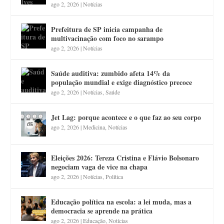
ago 2, 2026
|
Notícias
Prefeitura de SP inicia campanha de
multivacinação com foco no sarampo
ago 2, 2026
|
Notícias
Saúde auditiva: zumbido afeta 14% da
população mundial e exige diagnóstico precoce
ago 2, 2026
|
Notícias
,
Saúde
Jet Lag: porque acontece e o que faz ao seu corpo
ago 2, 2026
|
Medicina
,
Notícias
Eleições 2026: Tereza Cristina e Flávio Bolsonaro
negociam vaga de vice na chapa
ago 2, 2026
|
Notícias
,
Política
Educação política na escola: a lei muda, mas a
democracia se aprende na prática
ago 2, 2026
|
Educação
,
Notícias