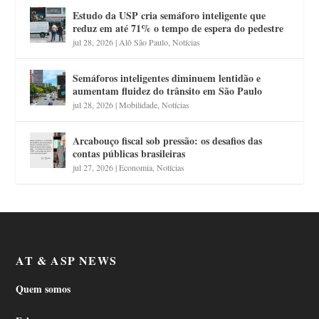
Estudo da USP cria semáforo inteligente que
reduz em até 71% o tempo de espera do pedestre
jul 28, 2026
|
Alô São Paulo
,
Notícias
Semáforos inteligentes diminuem lentidão e
aumentam fluidez do trânsito em São Paulo
jul 28, 2026
|
Mobilidade
,
Notícias
Arcabouço fiscal sob pressão: os desafios das
contas públicas brasileiras
jul 27, 2026
|
Economia
,
Notícias
AT & ASP NEWS
Quem somos