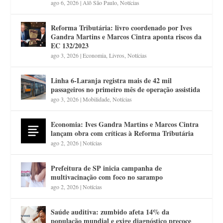
ago 6, 2026
|
Alô São Paulo
,
Notícias
Reforma Tributária: livro coordenado por Ives
Gandra Martins e Marcos Cintra aponta riscos da
EC 132/2023
ago 3, 2026
|
Economia
,
Livros
,
Notícias
Linha 6-Laranja registra mais de 42 mil
passageiros no primeiro mês de operação assistida
ago 3, 2026
|
Mobilidade
,
Notícias
Economia: Ives Gandra Martins e Marcos Cintra
lançam obra com críticas à Reforma Tributária
ago 2, 2026
|
Notícias
Prefeitura de SP inicia campanha de
multivacinação com foco no sarampo
ago 2, 2026
|
Notícias
Saúde auditiva: zumbido afeta 14% da
população mundial e exige diagnóstico precoce