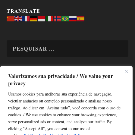
TRANSLATE
Valorizamos sua privacidade / We value your
TODAS OS ASSUNTOS
privacy
Usamos cookies para melhorar sua experiência de navegação,
veicular anúncios ou conteúdo personalizado e analisar nosso
tráfego. Ao clicar em “Aceitar tudo”, você concorda com o uso de
cookies. / We use cookies to enhance your browsing experience,
serve personalized ads or content, and analyze our traffic. By
Copyright © Alô Tatuapé 2013 / 2026
clicking "Accept All", you consent to our use of
Desenvolvido por ALOSP MKT DIGITAL