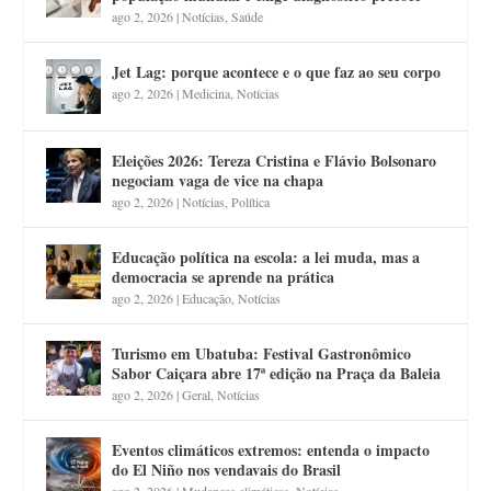
ago 2, 2026
|
Notícias
,
Saúde
Jet Lag: porque acontece e o que faz ao seu corpo
ago 2, 2026
|
Medicina
,
Notícias
Eleições 2026: Tereza Cristina e Flávio Bolsonaro
negociam vaga de vice na chapa
ago 2, 2026
|
Notícias
,
Política
Educação política na escola: a lei muda, mas a
democracia se aprende na prática
ago 2, 2026
|
Educação
,
Notícias
Turismo em Ubatuba: Festival Gastronômico
Sabor Caiçara abre 17ª edição na Praça da Baleia
ago 2, 2026
|
Geral
,
Notícias
Eventos climáticos extremos: entenda o impacto
do El Niño nos vendavais do Brasil
ago 2, 2026
|
Mudanças climáticas
,
Notícias