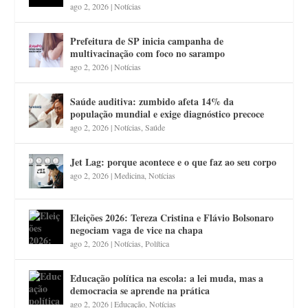
ago 2, 2026
|
Notícias
Prefeitura de SP inicia campanha de
multivacinação com foco no sarampo
ago 2, 2026
|
Notícias
Saúde auditiva: zumbido afeta 14% da
população mundial e exige diagnóstico precoce
ago 2, 2026
|
Notícias
,
Saúde
Jet Lag: porque acontece e o que faz ao seu corpo
ago 2, 2026
|
Medicina
,
Notícias
Eleições 2026: Tereza Cristina e Flávio Bolsonaro
negociam vaga de vice na chapa
ago 2, 2026
|
Notícias
,
Política
Educação política na escola: a lei muda, mas a
democracia se aprende na prática
ago 2, 2026
|
Educação
,
Notícias