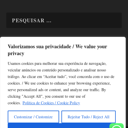
Valorizamos sua privacidade / We value your
TODAS OS ASSUNTOS
privacy
Usamos cookies para melhorar sua experiência de navegação,
veicular anúncios ou conteúdo personalizado e analisar nosso
tráfego. Ao clicar em “Aceitar tudo”, você concorda com o uso de
cookies. / We use cookies to enhance your browsing experience,
serve personalized ads or content, and analyze our traffic. By
Copyright © Alô Tatuapé 2013 / 2026
clicking "Accept All", you consent to our use of
Desenvolvido por ALOSP MKT DIGITAL
cookies.
Política de Cookies / Cookie Policy
Customizar / Customize
Rejeitar Tudo / Reject All