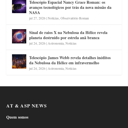
Telescópio Espacial Nancy Grace Roman: os
avanços tecnológicos por trás da nova missão da
NASA
jul 27, 2026
|
Notícias
,
Observatório Roman
Sinal de raios X na Nebulosa da Hélice revela
planeta destruído por estrela anã branca
jul 24, 2026
|
Astronomia
,
Notícias
Telescópio James Webb revela detalhes inéditos
da Nebulosa da Hélice em infravermelho
jul 24, 2026
|
Astronomia
,
Notícias
AT & ASP NEWS
Quem somos