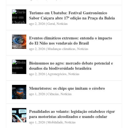
Turismo em Ubatuba: Festival Gastronômico
Sabor Caiçara abre 17ª edição na Praça da Baleia
ago 2, 2026
|
Geral
,
Notícias
Eventos climáticos extremos: entenda o impacto
do El Niño nos vendavais do Brasil
ago 2, 2026
|
Mudanças climáticas
,
Notícias
Bioinsumos no agro: mercado debate potencial e
desafios da biodiversidade brasileira
ago 2, 2026
|
Agronegócios
,
Notícias
Memristores: os chips que imitam o cérebro
ago 1, 2026
|
Ciências
,
Notícias
Penalidades ao volante: legislação estabelece rigor
para motoristas alcoolizados e usando celular
ago 1, 2026
|
Mobilidade
,
Notícias