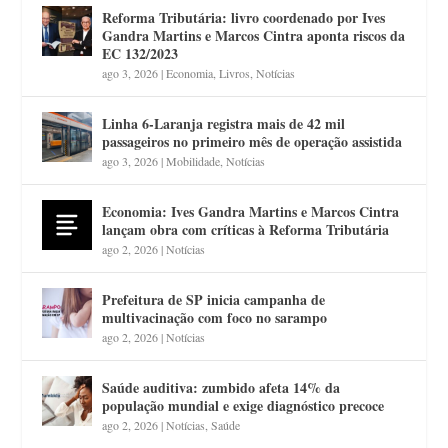
Reforma Tributária: livro coordenado por Ives
Gandra Martins e Marcos Cintra aponta riscos da
EC 132/2023
ago 3, 2026
|
Economia
,
Livros
,
Notícias
Linha 6-Laranja registra mais de 42 mil
passageiros no primeiro mês de operação assistida
ago 3, 2026
|
Mobilidade
,
Notícias
Economia: Ives Gandra Martins e Marcos Cintra
lançam obra com críticas à Reforma Tributária
ago 2, 2026
|
Notícias
Prefeitura de SP inicia campanha de
multivacinação com foco no sarampo
ago 2, 2026
|
Notícias
Saúde auditiva: zumbido afeta 14% da
população mundial e exige diagnóstico precoce
ago 2, 2026
|
Notícias
,
Saúde