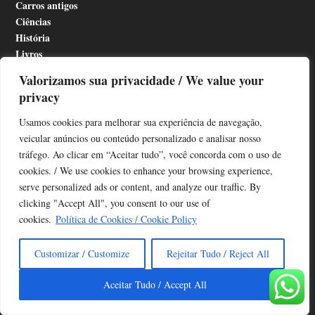
Carros antigos
Ciências
História
Livros
Meio ambiente
Valorizamos sua privacidade / We value your
Mudanças climáticas
privacy
Oceano
Plantas
Usamos cookies para melhorar sua experiência de navegação,
Pesquisas
veicular anúncios ou conteúdo personalizado e analisar nosso
Tecnologia
tráfego. Ao clicar em “Aceitar tudo”, você concorda com o uso de
cookies. / We use cookies to enhance your browsing experience,
serve personalized ads or content, and analyze our traffic. By
clicking "Accept All", you consent to our use of
Mapa do site
cookies.
Política de Cookies / Cookie Policy
Customizar / Customize
Rejeitar Tudo / Reject All
Aceitar Tudo / Accept All