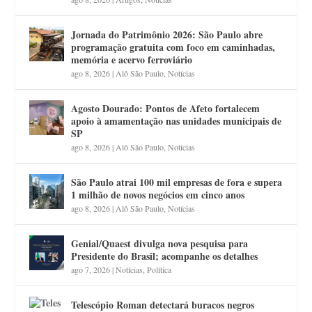
Jornada do Patrimônio 2026: São Paulo abre
programação gratuita com foco em caminhadas,
memória e acervo ferroviário
ago 8, 2026
|
Alô São Paulo
,
Notícias
Agosto Dourado: Pontos de Afeto fortalecem
apoio à amamentação nas unidades municipais de
SP
ago 8, 2026
|
Alô São Paulo
,
Notícias
São Paulo atrai 100 mil empresas de fora e supera
1 milhão de novos negócios em cinco anos
ago 8, 2026
|
Alô São Paulo
,
Notícias
Genial/Quaest divulga nova pesquisa para
Presidente do Brasil; acompanhe os detalhes
ago 7, 2026
|
Notícias
,
Política
Telescópio Roman detectará buracos negros