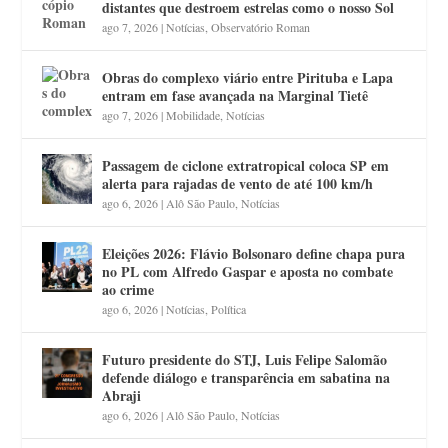
distantes que destroem estrelas como o nosso Sol
ago 7, 2026
|
Notícias
,
Observatório Roman
Obras do complexo viário entre Pirituba e Lapa
entram em fase avançada na Marginal Tietê
ago 7, 2026
|
Mobilidade
,
Notícias
Passagem de ciclone extratropical coloca SP em
alerta para rajadas de vento de até 100 km/h
ago 6, 2026
|
Alô São Paulo
,
Notícias
Eleições 2026: Flávio Bolsonaro define chapa pura
no PL com Alfredo Gaspar e aposta no combate
ao crime
ago 6, 2026
|
Notícias
,
Política
Futuro presidente do STJ, Luis Felipe Salomão
defende diálogo e transparência em sabatina na
Abraji
ago 6, 2026
|
Alô São Paulo
,
Notícias