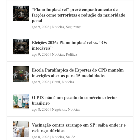
“Plano Implacável” prevê enquadramento de
facções como terroristas e redução da maioridade
penal
ago 9, 2026
|
Notícias
,
Segurança
Eleições 2026: Plano implacável vs. “Os
intocáveis”
ago 9, 2026
|
Notícias
,
Política
Escola Paralímpica de Esportes do CPB mantém
inscrições abertas para 15 modalidades
ago 9, 2026
|
Geral
,
Notícias
O PIX não é um pecado do comércio exterior
brasileiro
ago 8, 2026
|
Negócios
,
Notícias
Vacinação contra sarampo em SP: saiba onde ir e
esclareça dúvidas
ago 8, 2026
|
Notícias
,
Saúde