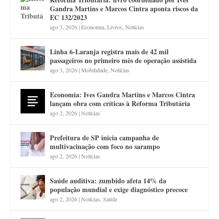
Gandra Martins e Marcos Cintra aponta riscos da
EC 132/2023
ago 3, 2026
|
Economia
,
Livros
,
Notícias
Linha 6-Laranja registra mais de 42 mil
passageiros no primeiro mês de operação assistida
ago 3, 2026
|
Mobilidade
,
Notícias
Economia: Ives Gandra Martins e Marcos Cintra
lançam obra com críticas à Reforma Tributária
ago 2, 2026
|
Notícias
Prefeitura de SP inicia campanha de
multivacinação com foco no sarampo
ago 2, 2026
|
Notícias
Saúde auditiva: zumbido afeta 14% da
população mundial e exige diagnóstico precoce
ago 2, 2026
|
Notícias
,
Saúde