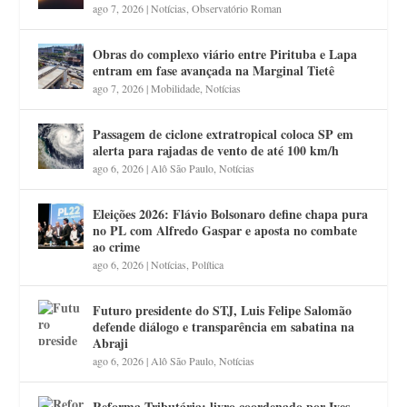
ago 7, 2026
|
Notícias
,
Observatório Roman
Obras do complexo viário entre Pirituba e Lapa
entram em fase avançada na Marginal Tietê
ago 7, 2026
|
Mobilidade
,
Notícias
Passagem de ciclone extratropical coloca SP em
alerta para rajadas de vento de até 100 km/h
ago 6, 2026
|
Alô São Paulo
,
Notícias
Eleições 2026: Flávio Bolsonaro define chapa pura
no PL com Alfredo Gaspar e aposta no combate
ao crime
ago 6, 2026
|
Notícias
,
Política
Futuro presidente do STJ, Luis Felipe Salomão
defende diálogo e transparência em sabatina na
Abraji
ago 6, 2026
|
Alô São Paulo
,
Notícias
Reforma Tributária: livro coordenado por Ives