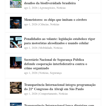
desafios da biodiversidade brasileira
ago 2, 2026
|
Agronegócios
,
Notícias
Memristores: os chips que imitam o cérebro
ago 1, 2026
|
Ciências
,
Notícias
Penalidades ao volante: legislação estabelece rigor
para motoristas alcoolizados e usando celular
ago 1, 2026
|
Mobilidade
,
Notícias
Secretário Nacional de Segurança Pública
defende cooperação interfederativa contra o
crime organizado
ago 1, 2026
|
Notícias
,
Segurança
Transparência Internacional integra programação
do 21º Congresso da Abraji em São Paulo
ago 1, 2026
|
Comportamento
,
Notícias
Transparência Internacional lança diretrizes com