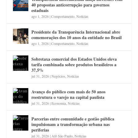
40 propostas anticorrupção para governos
estaduais
ago 1, 2026
|
Comportamento
,
Notícias
Presidente da Transparência Internacional abre
comemorações dos 10 anos da entidade no Brasil
ago 1, 2026
|
Comportamento
,
Notícias
Sobretaxa comercial dos Estados Unidos eleva
tarifa combinada sobre produtos brasileiros a
37,5%
jul 31, 2026
|
Negócios
,
Notícias
Avanço do público com mais de 50 anos
reestrutura o varejo na capital paulista
jul 31, 2026
|
Economia
,
Notícias
Parcerias entre comunidade e gestão pública
impulsionam a transformação urbana nas
periferias
jul 31, 2026
|
Alô São Paulo
,
Notícias