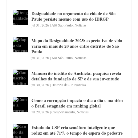
Desigualdade no orçamento da cidade de São
Paulo persiste mesmo com uso do IDRGP
jul 31, 2026
|
Alô São Paulo
,
Notícias
Mapa da Desigualdade 2025: expectativa de vida
varia em mais de 20 anos entre distritos de São
Paulo
jul 31, 2026
|
Alô São Paulo
,
Notícias
Manuscrito inédito de Anchieta: pesquisa revela
detalhes da fundação de SP e de sua juventude
jul 30, 2026
|
História de SP
,
Notícias
Como a corrupção impacta o dia a dia e mantém
o Brasil estagnado em ranking global
jul 29, 2026
|
Comportamento
,
Notícias
Estudo da USP cria semáforo inteligente que
reduz em até 71% o tempo de espera do pedestre