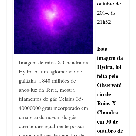
outubro de
2014, às
21h52
Esta
imagem da
Imagem de raios-X Chandra da
Hydra, foi
Hydra A, um aglomerado de
feita pelo
galáxias a 840 milhões de
Observató
anos-luz da Terra, mostra
rio de
filamentos de gás Celsius 35-
Raios-X
40000000 grau incorporado em
Chandra
uma grande nuvem de gás
em 30 de
quente que igualmente possui
outubro de
vários milhões de anos-luz de