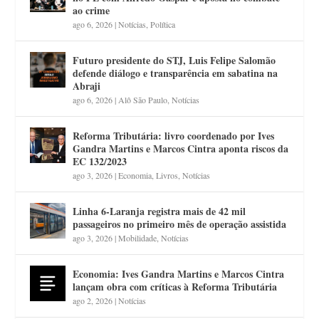
ao crime
ago 6, 2026
|
Notícias
,
Política
Futuro presidente do STJ, Luis Felipe Salomão
defende diálogo e transparência em sabatina na
Abraji
ago 6, 2026
|
Alô São Paulo
,
Notícias
Reforma Tributária: livro coordenado por Ives
Gandra Martins e Marcos Cintra aponta riscos da
EC 132/2023
ago 3, 2026
|
Economia
,
Livros
,
Notícias
Linha 6-Laranja registra mais de 42 mil
passageiros no primeiro mês de operação assistida
ago 3, 2026
|
Mobilidade
,
Notícias
Economia: Ives Gandra Martins e Marcos Cintra
lançam obra com críticas à Reforma Tributária
ago 2, 2026
|
Notícias