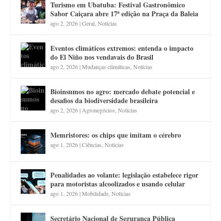
Turismo em Ubatuba: Festival Gastronômico
Sabor Caiçara abre 17ª edição na Praça da Baleia
ago 2, 2026
|
Geral
,
Notícias
Eventos climáticos extremos: entenda o impacto
do El Niño nos vendavais do Brasil
ago 2, 2026
|
Mudanças climáticas
,
Notícias
Bioinsumos no agro: mercado debate potencial e
desafios da biodiversidade brasileira
ago 2, 2026
|
Agronegócios
,
Notícias
Memristores: os chips que imitam o cérebro
ago 1, 2026
|
Ciências
,
Notícias
Penalidades ao volante: legislação estabelece rigor
para motoristas alcoolizados e usando celular
ago 1, 2026
|
Mobilidade
,
Notícias
Secretário Nacional de Segurança Pública