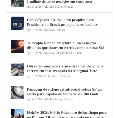
1 milhão de novos negócios em cinco anos
ago 8, 2026
|
Alô São Paulo
,
Notícias
Genial/Quaest divulga nova pesquisa para
Presidente do Brasil; acompanhe os detalhes
ago 7, 2026
|
Notícias
,
Política
Telescópio Roman detectará buracos negros
distantes que destroem estrelas como o nosso Sol
ago 7, 2026
|
Notícias
,
Observatório Roman
Obras do complexo viário entre Pirituba e Lapa
entram em fase avançada na Marginal Tietê
ago 7, 2026
|
Mobilidade
,
Notícias
Passagem de ciclone extratropical coloca SP em
alerta para rajadas de vento de até 100 km/h
ago 6, 2026
|
Alô São Paulo
,
Notícias
Eleições 2026: Flávio Bolsonaro define chapa pura
no PL com Alfredo Gaspar e aposta no combate