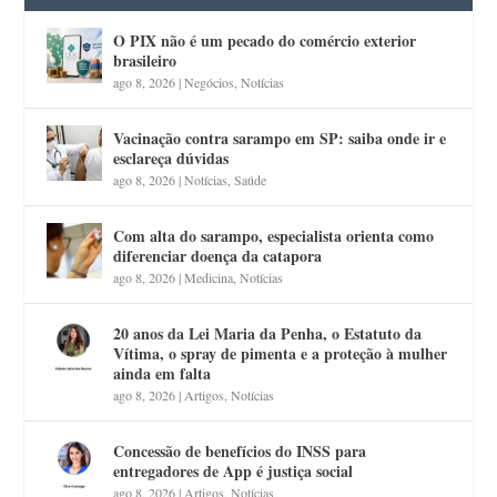
O PIX não é um pecado do comércio exterior
brasileiro
ago 8, 2026
|
Negócios
,
Notícias
Vacinação contra sarampo em SP: saiba onde ir e
esclareça dúvidas
ago 8, 2026
|
Notícias
,
Saúde
Com alta do sarampo, especialista orienta como
diferenciar doença da catapora
ago 8, 2026
|
Medicina
,
Notícias
20 anos da Lei Maria da Penha, o Estatuto da
Vítima, o spray de pimenta e a proteção à mulher
ainda em falta
ago 8, 2026
|
Artigos
,
Notícias
Concessão de benefícios do INSS para
entregadores de App é justiça social
ago 8, 2026
|
Artigos
,
Notícias