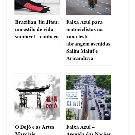
Brazilian Jiu Jitsu:
Faixa Azul para
um estilo de vida
motociclistas na
saudável – conheça
zona leste
abrangem avenidas
Salim Maluf e
Aricanduva
O Dojô e as Artes
Faixa Azul –
Marciais
Avenida das Nações