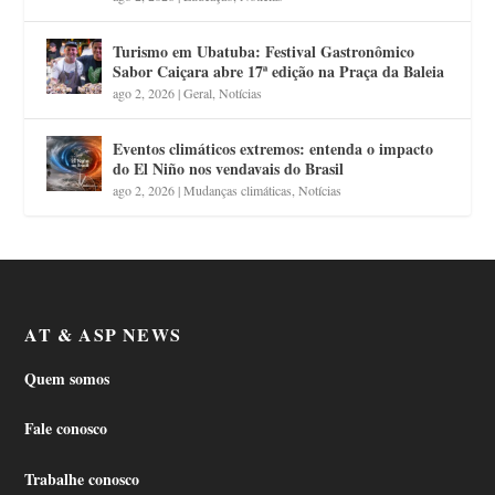
Turismo em Ubatuba: Festival Gastronômico
Sabor Caiçara abre 17ª edição na Praça da Baleia
ago 2, 2026
|
Geral
,
Notícias
Eventos climáticos extremos: entenda o impacto
do El Niño nos vendavais do Brasil
ago 2, 2026
|
Mudanças climáticas
,
Notícias
AT & ASP NEWS
Quem somos
Fale conosco
Trabalhe conosco