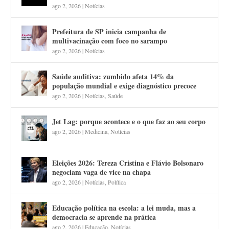
ago 2, 2026
|
Notícias
Prefeitura de SP inicia campanha de
multivacinação com foco no sarampo
ago 2, 2026
|
Notícias
Saúde auditiva: zumbido afeta 14% da
população mundial e exige diagnóstico precoce
ago 2, 2026
|
Notícias
,
Saúde
Jet Lag: porque acontece e o que faz ao seu corpo
ago 2, 2026
|
Medicina
,
Notícias
Eleições 2026: Tereza Cristina e Flávio Bolsonaro
negociam vaga de vice na chapa
ago 2, 2026
|
Notícias
,
Política
Educação política na escola: a lei muda, mas a
democracia se aprende na prática
ago 2, 2026
|
Educação
,
Notícias