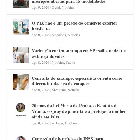
inscrições abertas para 15 modalidades
ago 9, 2026
|
Geral
,
Notícias
O PIX não é um pecado do comércio exterior
brasileiro
ago 8, 2026
|
Negócios
,
Notícias
Vacinação contra sarampo em SP: saiba onde ir e
esclareça dúvidas
ago 8, 2026
|
Notícias
,
Saúde
Com alta do sarampo, especialista orienta como
diferenciar doença da catapora
ago 8, 2026
|
Medicina
,
Notícias
20 anos da Lei Maria da Penha, o Estatuto da
Vítima, o spray de pimenta e a proteção à mulher
ainda em falta
ago 8, 2026
|
Artigos
,
Notícias
Concessão de benefícios do INSS para