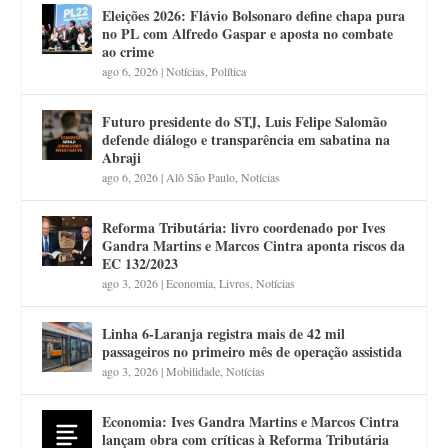
Eleições 2026: Flávio Bolsonaro define chapa pura
no PL com Alfredo Gaspar e aposta no combate
ao crime
ago 6, 2026
|
Notícias
,
Política
Futuro presidente do STJ, Luis Felipe Salomão
defende diálogo e transparência em sabatina na
Abraji
ago 6, 2026
|
Alô São Paulo
,
Notícias
Reforma Tributária: livro coordenado por Ives
Gandra Martins e Marcos Cintra aponta riscos da
EC 132/2023
ago 3, 2026
|
Economia
,
Livros
,
Notícias
Linha 6-Laranja registra mais de 42 mil
passageiros no primeiro mês de operação assistida
ago 3, 2026
|
Mobilidade
,
Notícias
Economia: Ives Gandra Martins e Marcos Cintra
lançam obra com críticas à Reforma Tributária