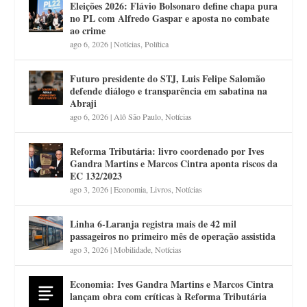
Eleições 2026: Flávio Bolsonaro define chapa pura
no PL com Alfredo Gaspar e aposta no combate
ao crime
ago 6, 2026
|
Notícias
,
Política
Futuro presidente do STJ, Luis Felipe Salomão
defende diálogo e transparência em sabatina na
Abraji
ago 6, 2026
|
Alô São Paulo
,
Notícias
Reforma Tributária: livro coordenado por Ives
Gandra Martins e Marcos Cintra aponta riscos da
EC 132/2023
ago 3, 2026
|
Economia
,
Livros
,
Notícias
Linha 6-Laranja registra mais de 42 mil
passageiros no primeiro mês de operação assistida
ago 3, 2026
|
Mobilidade
,
Notícias
Economia: Ives Gandra Martins e Marcos Cintra
lançam obra com críticas à Reforma Tributária