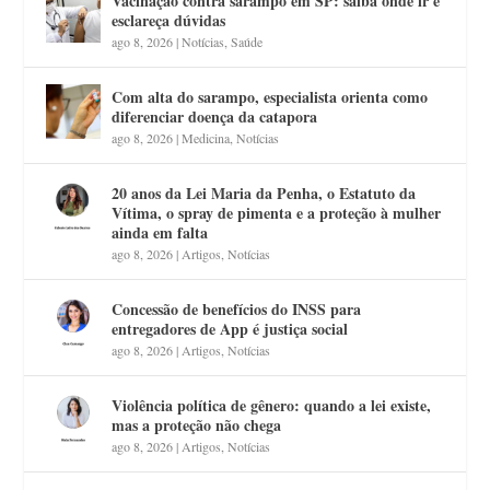
Vacinação contra sarampo em SP: saiba onde ir e
esclareça dúvidas
ago 8, 2026
|
Notícias
,
Saúde
Com alta do sarampo, especialista orienta como
diferenciar doença da catapora
ago 8, 2026
|
Medicina
,
Notícias
20 anos da Lei Maria da Penha, o Estatuto da
Vítima, o spray de pimenta e a proteção à mulher
ainda em falta
ago 8, 2026
|
Artigos
,
Notícias
Concessão de benefícios do INSS para
entregadores de App é justiça social
ago 8, 2026
|
Artigos
,
Notícias
Violência política de gênero: quando a lei existe,
mas a proteção não chega
ago 8, 2026
|
Artigos
,
Notícias