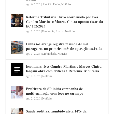
ago 6, 2026
|
Alô São Paulo
,
Notícias
Reforma Tributária: livro coordenado por Ives
Gandra Martins e Marcos Cintra aponta riscos da
EC 132/2023
ago 3, 2026
|
Economia
,
Livros
,
Notícias
Linha 6-Laranja registra mais de 42 mil
passageiros no primeiro mês de operação assistida
ago 3, 2026
|
Mobilidade
,
Notícias
Economia: Ives Gandra Martins e Marcos Cintra
lançam obra com críticas à Reforma Tributária
ago 2, 2026
|
Notícias
Prefeitura de SP inicia campanha de
multivacinação com foco no sarampo
ago 2, 2026
|
Notícias
Saúde auditiva: zumbido afeta 14% da