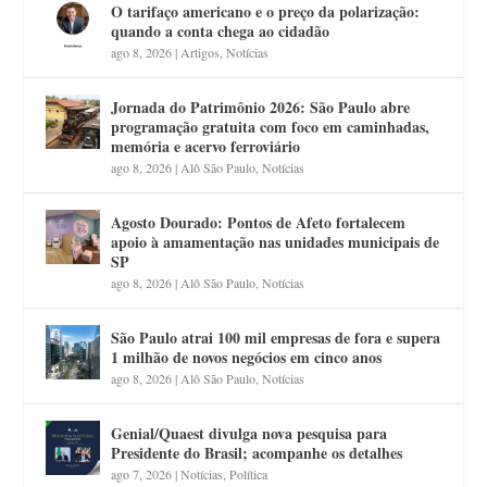
O tarifaço americano e o preço da polarização:
quando a conta chega ao cidadão
ago 8, 2026
|
Artigos
,
Notícias
Jornada do Patrimônio 2026: São Paulo abre
programação gratuita com foco em caminhadas,
memória e acervo ferroviário
ago 8, 2026
|
Alô São Paulo
,
Notícias
Agosto Dourado: Pontos de Afeto fortalecem
apoio à amamentação nas unidades municipais de
SP
ago 8, 2026
|
Alô São Paulo
,
Notícias
São Paulo atrai 100 mil empresas de fora e supera
1 milhão de novos negócios em cinco anos
ago 8, 2026
|
Alô São Paulo
,
Notícias
Genial/Quaest divulga nova pesquisa para
Presidente do Brasil; acompanhe os detalhes
ago 7, 2026
|
Notícias
,
Política