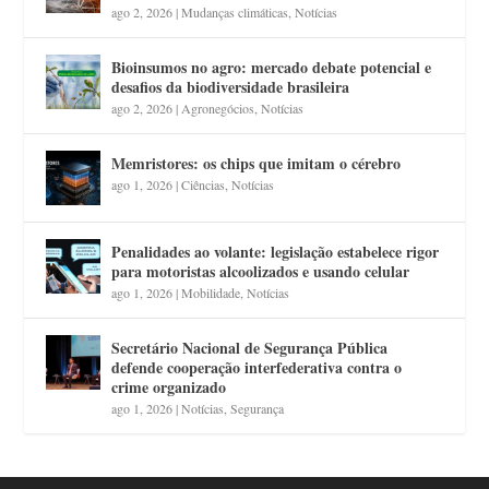
ago 2, 2026
|
Mudanças climáticas
,
Notícias
Bioinsumos no agro: mercado debate potencial e
desafios da biodiversidade brasileira
ago 2, 2026
|
Agronegócios
,
Notícias
Memristores: os chips que imitam o cérebro
ago 1, 2026
|
Ciências
,
Notícias
Penalidades ao volante: legislação estabelece rigor
para motoristas alcoolizados e usando celular
ago 1, 2026
|
Mobilidade
,
Notícias
Secretário Nacional de Segurança Pública
defende cooperação interfederativa contra o
crime organizado
ago 1, 2026
|
Notícias
,
Segurança