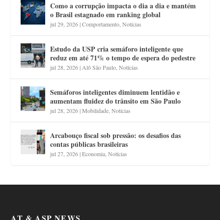
Como a corrupção impacta o dia a dia e mantém
o Brasil estagnado em ranking global
jul 29, 2026
|
Comportamento
,
Notícias
Estudo da USP cria semáforo inteligente que
reduz em até 71% o tempo de espera do pedestre
jul 28, 2026
|
Alô São Paulo
,
Notícias
Semáforos inteligentes diminuem lentidão e
aumentam fluidez do trânsito em São Paulo
jul 28, 2026
|
Mobilidade
,
Notícias
Arcabouço fiscal sob pressão: os desafios das
contas públicas brasileiras
jul 27, 2026
|
Economia
,
Notícias
AT & ASP NEWS