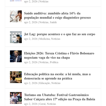
ago 2, 2026
|
Notícias
Saúde auditiva: zumbido afeta 14% da
população mundial e exige diagnóstico precoce
ago 2, 2026
|
Notícias
,
Saúde
Jet Lag: porque acontece e o que faz ao seu corpo
ago 2, 2026
|
Medicina
,
Notícias
Eleições 2026: Tereza Cristina e Flávio Bolsonaro
negociam vaga de vice na chapa
ago 2, 2026
|
Notícias
,
Política
Educação política na escola: a lei muda, mas a
democracia se aprende na prática
ago 2, 2026
|
Educação
,
Notícias
Turismo em Ubatuba: Festival Gastronômico
Sabor Caiçara abre 17ª edição na Praça da Baleia
ago 2, 2026
|
Geral
,
Notícias