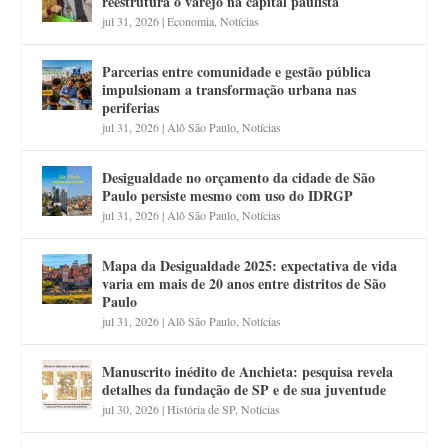
reestrutura o varejo na capital paulista
jul 31, 2026
|
Economia
,
Notícias
Parcerias entre comunidade e gestão pública
impulsionam a transformação urbana nas
periferias
jul 31, 2026
|
Alô São Paulo
,
Notícias
Desigualdade no orçamento da cidade de São
Paulo persiste mesmo com uso do IDRGP
jul 31, 2026
|
Alô São Paulo
,
Notícias
Mapa da Desigualdade 2025: expectativa de vida
varia em mais de 20 anos entre distritos de São
Paulo
jul 31, 2026
|
Alô São Paulo
,
Notícias
Manuscrito inédito de Anchieta: pesquisa revela
detalhes da fundação de SP e de sua juventude
jul 30, 2026
|
História de SP
,
Notícias