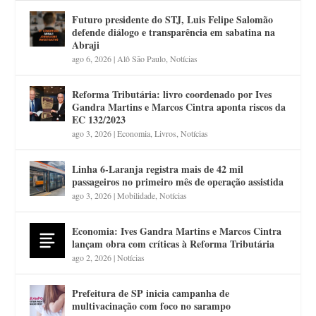
Futuro presidente do STJ, Luis Felipe Salomão
defende diálogo e transparência em sabatina na
Abraji
ago 6, 2026
|
Alô São Paulo
,
Notícias
Reforma Tributária: livro coordenado por Ives
Gandra Martins e Marcos Cintra aponta riscos da
EC 132/2023
ago 3, 2026
|
Economia
,
Livros
,
Notícias
Linha 6-Laranja registra mais de 42 mil
passageiros no primeiro mês de operação assistida
ago 3, 2026
|
Mobilidade
,
Notícias
Economia: Ives Gandra Martins e Marcos Cintra
lançam obra com críticas à Reforma Tributária
ago 2, 2026
|
Notícias
Prefeitura de SP inicia campanha de
multivacinação com foco no sarampo