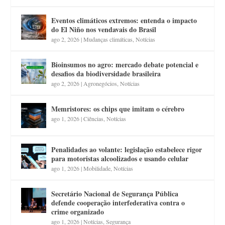
Eventos climáticos extremos: entenda o impacto
do El Niño nos vendavais do Brasil
ago 2, 2026
|
Mudanças climáticas
,
Notícias
Bioinsumos no agro: mercado debate potencial e
desafios da biodiversidade brasileira
ago 2, 2026
|
Agronegócios
,
Notícias
Memristores: os chips que imitam o cérebro
ago 1, 2026
|
Ciências
,
Notícias
Penalidades ao volante: legislação estabelece rigor
para motoristas alcoolizados e usando celular
ago 1, 2026
|
Mobilidade
,
Notícias
Secretário Nacional de Segurança Pública
defende cooperação interfederativa contra o
crime organizado
ago 1, 2026
|
Notícias
,
Segurança