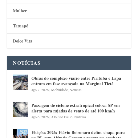
Mulher
Tatuapé
Dolce Vita
NOTÍCIAS
Obras do complexo viário entre Pirituba e Lapa
entram em fase avançada na Marginal Tietê
ago 7, 2026
|
Mobilidade
,
Notícias
Passagem de ciclone extratropical coloca SP em
alerta para rajadas de vento de até 100 km/h
ago 6, 2026
|
Alô São Paulo
,
Notícias
Eleições 2026: Flávio Bolsonaro define chapa pura
no PL com Alfredo Gaspar e aposta no combate