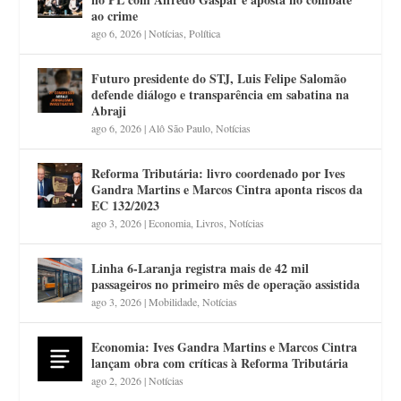
ao crime
ago 6, 2026
|
Notícias
,
Política
Futuro presidente do STJ, Luis Felipe Salomão
defende diálogo e transparência em sabatina na
Abraji
ago 6, 2026
|
Alô São Paulo
,
Notícias
Reforma Tributária: livro coordenado por Ives
Gandra Martins e Marcos Cintra aponta riscos da
EC 132/2023
ago 3, 2026
|
Economia
,
Livros
,
Notícias
Linha 6-Laranja registra mais de 42 mil
passageiros no primeiro mês de operação assistida
ago 3, 2026
|
Mobilidade
,
Notícias
Economia: Ives Gandra Martins e Marcos Cintra
lançam obra com críticas à Reforma Tributária
ago 2, 2026
|
Notícias