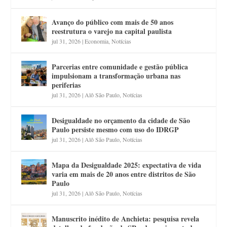
Avanço do público com mais de 50 anos
reestrutura o varejo na capital paulista
jul 31, 2026
|
Economia
,
Notícias
Parcerias entre comunidade e gestão pública
impulsionam a transformação urbana nas
periferias
jul 31, 2026
|
Alô São Paulo
,
Notícias
Desigualdade no orçamento da cidade de São
Paulo persiste mesmo com uso do IDRGP
jul 31, 2026
|
Alô São Paulo
,
Notícias
Mapa da Desigualdade 2025: expectativa de vida
varia em mais de 20 anos entre distritos de São
Paulo
jul 31, 2026
|
Alô São Paulo
,
Notícias
Manuscrito inédito de Anchieta: pesquisa revela