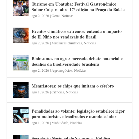
Turismo em Ubatuba: Festival Gastronômico
Sabor Caiçara abre 17ª edição na Praça da Baleia
ago 2, 2026
|
Geral
,
Notícias
Eventos climáticos extremos: entenda o impacto
do El Niño nos vendavais do Brasil
ago 2, 2026
|
Mudanças climáticas
,
Notícias
Bioinsumos no agro: mercado debate potencial e
desafios da biodiversidade brasileira
ago 2, 2026
|
Agronegócios
,
Notícias
Memristores: os chips que imitam o cérebro
ago 1, 2026
|
Ciências
,
Notícias
Penalidades ao volante: legislação estabelece rigor
para motoristas alcoolizados e usando celular
ago 1, 2026
|
Mobilidade
,
Notícias
Secretário Nacional de Segurança Pública