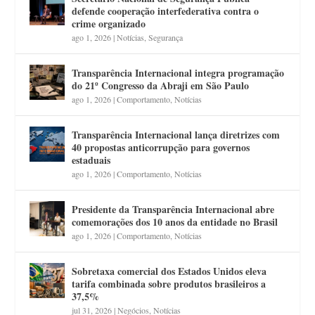
defende cooperação interfederativa contra o
crime organizado
ago 1, 2026
|
Notícias
,
Segurança
Transparência Internacional integra programação
do 21º Congresso da Abraji em São Paulo
ago 1, 2026
|
Comportamento
,
Notícias
Transparência Internacional lança diretrizes com
40 propostas anticorrupção para governos
estaduais
ago 1, 2026
|
Comportamento
,
Notícias
Presidente da Transparência Internacional abre
comemorações dos 10 anos da entidade no Brasil
ago 1, 2026
|
Comportamento
,
Notícias
Sobretaxa comercial dos Estados Unidos eleva
tarifa combinada sobre produtos brasileiros a
37,5%
jul 31, 2026
|
Negócios
,
Notícias