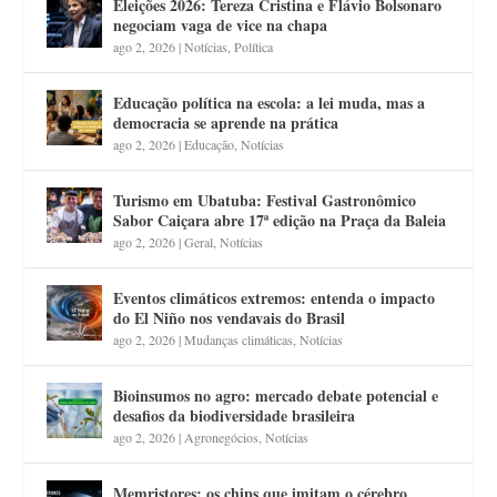
Eleições 2026: Tereza Cristina e Flávio Bolsonaro
negociam vaga de vice na chapa
ago 2, 2026
|
Notícias
,
Política
Educação política na escola: a lei muda, mas a
democracia se aprende na prática
ago 2, 2026
|
Educação
,
Notícias
Turismo em Ubatuba: Festival Gastronômico
Sabor Caiçara abre 17ª edição na Praça da Baleia
ago 2, 2026
|
Geral
,
Notícias
Eventos climáticos extremos: entenda o impacto
do El Niño nos vendavais do Brasil
ago 2, 2026
|
Mudanças climáticas
,
Notícias
Bioinsumos no agro: mercado debate potencial e
desafios da biodiversidade brasileira
ago 2, 2026
|
Agronegócios
,
Notícias
Memristores: os chips que imitam o cérebro