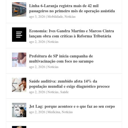
Linha 6-Laranja registra mais de 42 mil
passageiros no primeiro mês de operação assistida
ago 3, 2026
|
Mobilidade
,
Notícias
Economia: Ives Gandra Martins e Marcos Cintra
lançam obra com críticas à Reforma Tributária
ago 2, 2026
|
Notícias
Prefeitura de SP inicia campanha de
multivacinação com foco no sarampo
ago 2, 2026
|
Notícias
Saúde auditiva: zumbido afeta 14% da
população mundial e exige diagnóstico precoce
ago 2, 2026
|
Notícias
,
Saúde
Jet Lag: porque acontece e o que faz ao seu corpo
ago 2, 2026
|
Medicina
,
Notícias