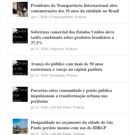
Presidente da Transparência Internacional abre
comemorações dos 10 anos da entidade no Brasil
ago 1, 2026
|
Comportamento
,
Notícias
Sobretaxa comercial dos Estados Unidos eleva
tarifa combinada sobre produtos brasileiros a
37,5%
jul 31, 2026
|
Negócios
,
Notícias
Avanço do público com mais de 50 anos
reestrutura o varejo na capital paulista
jul 31, 2026
|
Economia
,
Notícias
Parcerias entre comunidade e gestão pública
impulsionam a transformação urbana nas
periferias
jul 31, 2026
|
Alô São Paulo
,
Notícias
Desigualdade no orçamento da cidade de São
Paulo persiste mesmo com uso do IDRGP
jul 31, 2026
|
Alô São Paulo
,
Notícias