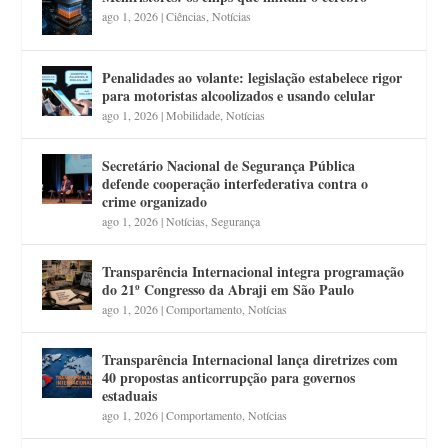
ago 1, 2026
|
Ciências
,
Notícias
Penalidades ao volante: legislação estabelece rigor
para motoristas alcoolizados e usando celular
ago 1, 2026
|
Mobilidade
,
Notícias
Secretário Nacional de Segurança Pública
defende cooperação interfederativa contra o
crime organizado
ago 1, 2026
|
Notícias
,
Segurança
Transparência Internacional integra programação
do 21º Congresso da Abraji em São Paulo
ago 1, 2026
|
Comportamento
,
Notícias
Transparência Internacional lança diretrizes com
40 propostas anticorrupção para governos
estaduais
ago 1, 2026
|
Comportamento
,
Notícias