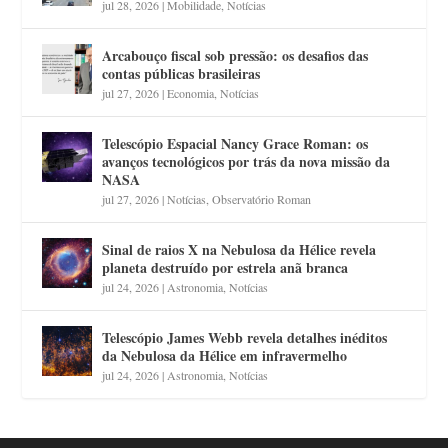
jul 28, 2026
|
Mobilidade
,
Notícias
Arcabouço fiscal sob pressão: os desafios das
contas públicas brasileiras
jul 27, 2026
|
Economia
,
Notícias
Telescópio Espacial Nancy Grace Roman: os
avanços tecnológicos por trás da nova missão da
NASA
jul 27, 2026
|
Notícias
,
Observatório Roman
Sinal de raios X na Nebulosa da Hélice revela
planeta destruído por estrela anã branca
jul 24, 2026
|
Astronomia
,
Notícias
Telescópio James Webb revela detalhes inéditos
da Nebulosa da Hélice em infravermelho
jul 24, 2026
|
Astronomia
,
Notícias