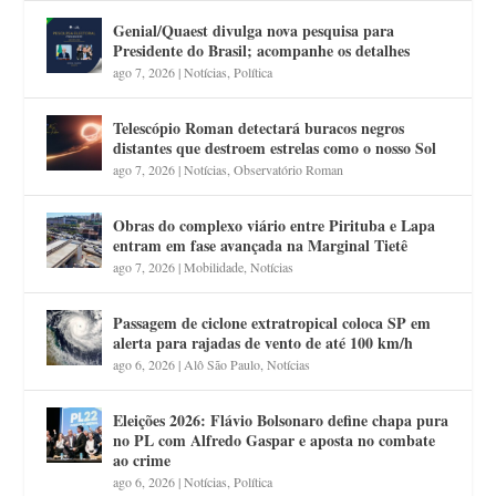
Genial/Quaest divulga nova pesquisa para
Presidente do Brasil; acompanhe os detalhes
ago 7, 2026
|
Notícias
,
Política
Telescópio Roman detectará buracos negros
distantes que destroem estrelas como o nosso Sol
ago 7, 2026
|
Notícias
,
Observatório Roman
Obras do complexo viário entre Pirituba e Lapa
entram em fase avançada na Marginal Tietê
ago 7, 2026
|
Mobilidade
,
Notícias
Passagem de ciclone extratropical coloca SP em
alerta para rajadas de vento de até 100 km/h
ago 6, 2026
|
Alô São Paulo
,
Notícias
Eleições 2026: Flávio Bolsonaro define chapa pura
no PL com Alfredo Gaspar e aposta no combate
ao crime
ago 6, 2026
|
Notícias
,
Política