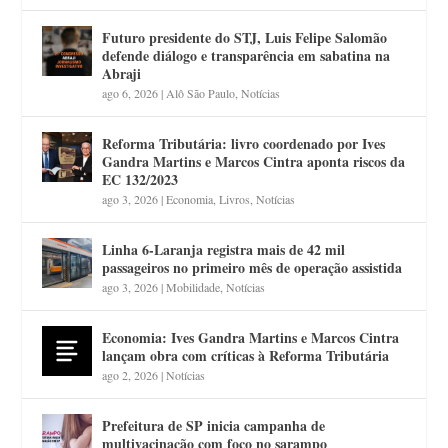
Futuro presidente do STJ, Luis Felipe Salomão
defende diálogo e transparência em sabatina na
Abraji
ago 6, 2026
|
Alô São Paulo
,
Notícias
Reforma Tributária: livro coordenado por Ives
Gandra Martins e Marcos Cintra aponta riscos da
EC 132/2023
ago 3, 2026
|
Economia
,
Livros
,
Notícias
Linha 6-Laranja registra mais de 42 mil
passageiros no primeiro mês de operação assistida
ago 3, 2026
|
Mobilidade
,
Notícias
Economia: Ives Gandra Martins e Marcos Cintra
lançam obra com críticas à Reforma Tributária
ago 2, 2026
|
Notícias
Prefeitura de SP inicia campanha de
multivacinação com foco no sarampo