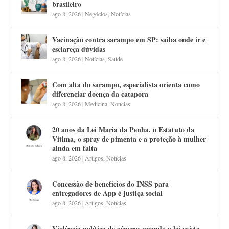
brasileiro
ago 8, 2026
|
Negócios
,
Notícias
Vacinação contra sarampo em SP: saiba onde ir e
esclareça dúvidas
ago 8, 2026
|
Notícias
,
Saúde
Com alta do sarampo, especialista orienta como
diferenciar doença da catapora
ago 8, 2026
|
Medicina
,
Notícias
20 anos da Lei Maria da Penha, o Estatuto da
Vítima, o spray de pimenta e a proteção à mulher
ainda em falta
ago 8, 2026
|
Artigos
,
Notícias
Concessão de benefícios do INSS para
entregadores de App é justiça social
ago 8, 2026
|
Artigos
,
Notícias
Violência política de gênero: quando a lei existe,