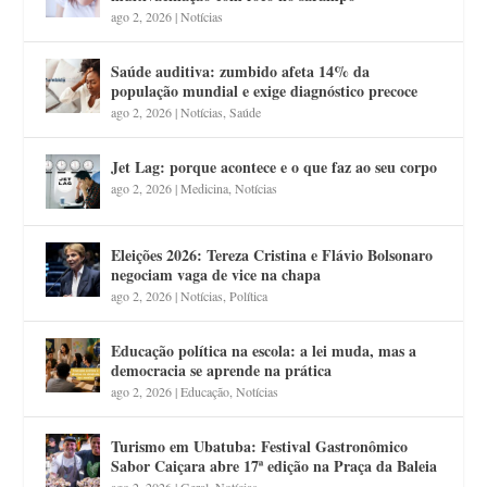
ago 2, 2026
|
Notícias
Saúde auditiva: zumbido afeta 14% da
população mundial e exige diagnóstico precoce
ago 2, 2026
|
Notícias
,
Saúde
Jet Lag: porque acontece e o que faz ao seu corpo
ago 2, 2026
|
Medicina
,
Notícias
Eleições 2026: Tereza Cristina e Flávio Bolsonaro
negociam vaga de vice na chapa
ago 2, 2026
|
Notícias
,
Política
Educação política na escola: a lei muda, mas a
democracia se aprende na prática
ago 2, 2026
|
Educação
,
Notícias
Turismo em Ubatuba: Festival Gastronômico
Sabor Caiçara abre 17ª edição na Praça da Baleia
ago 2, 2026
|
Geral
,
Notícias