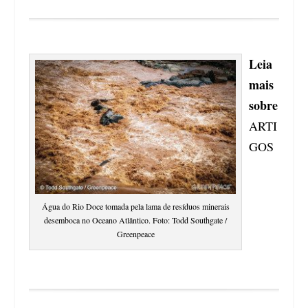
Leia
mais
sobre
ARTI
GOS
Água do Rio Doce tomada pela lama de resíduos minerais
desemboca no Oceano Atlântico. Foto: Todd Southgate /
Greenpeace