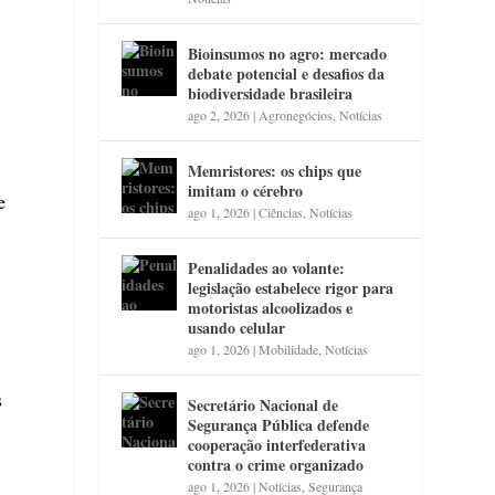
Bioinsumos no agro: mercado
debate potencial e desafios da
biodiversidade brasileira
ago 2, 2026
|
Agronegócios
,
Notícias
Memristores: os chips que
imitam o cérebro
e
ago 1, 2026
|
Ciências
,
Notícias
Penalidades ao volante:
legislação estabelece rigor para
motoristas alcoolizados e
usando celular
ago 1, 2026
|
Mobilidade
,
Notícias
s
Secretário Nacional de
Segurança Pública defende
cooperação interfederativa
contra o crime organizado
ago 1, 2026
|
Notícias
,
Segurança