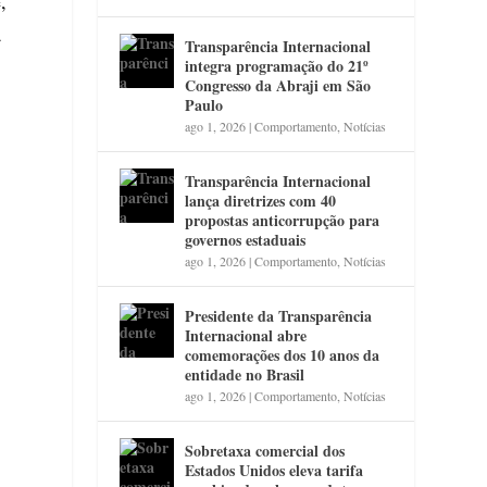
,
a
Transparência Internacional
integra programação do 21º
Congresso da Abraji em São
Paulo
ago 1, 2026
|
Comportamento
,
Notícias
Transparência Internacional
lança diretrizes com 40
propostas anticorrupção para
governos estaduais
ago 1, 2026
|
Comportamento
,
Notícias
Presidente da Transparência
Internacional abre
comemorações dos 10 anos da
entidade no Brasil
ago 1, 2026
|
Comportamento
,
Notícias
Sobretaxa comercial dos
Estados Unidos eleva tarifa