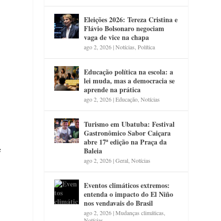
Eleições 2026: Tereza Cristina e
Flávio Bolsonaro negociam
vaga de vice na chapa
ago 2, 2026
|
Notícias
,
Política
Educação política na escola: a
lei muda, mas a democracia se
aprende na prática
ago 2, 2026
|
Educação
,
Notícias
Turismo em Ubatuba: Festival
Gastronômico Sabor Caiçara
abre 17ª edição na Praça da
e
Baleia
ago 2, 2026
|
Geral
,
Notícias
Eventos climáticos extremos:
entenda o impacto do El Niño
nos vendavais do Brasil
ago 2, 2026
|
Mudanças climáticas
,
Notícias