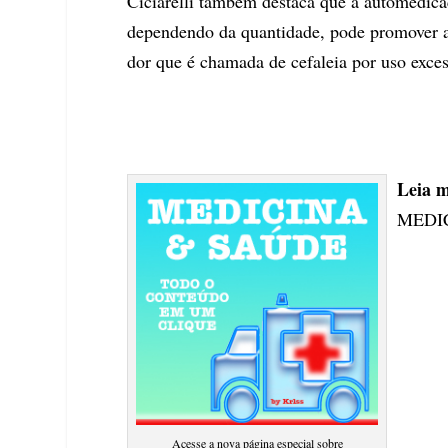
Ciciarelli também destaca que a automedica
dependendo da quantidade, pode promover a
dor que é chamada de cefaleia por uso exce
Leia m
MEDI
Acesse a nova página especial sobre