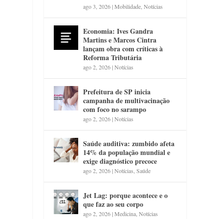
ago 3, 2026
|
Mobilidade
,
Notícias
Economia: Ives Gandra
Martins e Marcos Cintra
lançam obra com críticas à
Reforma Tributária
ago 2, 2026
|
Notícias
Prefeitura de SP inicia
campanha de multivacinação
com foco no sarampo
ago 2, 2026
|
Notícias
Saúde auditiva: zumbido afeta
14% da população mundial e
exige diagnóstico precoce
ago 2, 2026
|
Notícias
,
Saúde
Jet Lag: porque acontece e o
que faz ao seu corpo
ago 2, 2026
|
Medicina
,
Notícias