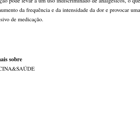
ção pode levar a um uso indiscriminado de analgésicos, o que
umento da frequência e da intensidade da dor e provocar um
ssivo de medicação.
ais sobre
CINA&SAÚDE