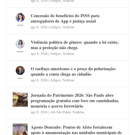
ago 8, 2026
|
Artigos
,
Notícias
Concessão de benefícios do INSS para
entregadores de App é justiça social
ago 8, 2026
|
Artigos
,
Notícias
Violência política de gênero: quando a lei existe,
mas a proteção não chega
ago 8, 2026
|
Artigos
,
Notícias
O tarifaço americano e o preço da polarização:
quando a conta chega ao cidadão
ago 8, 2026
|
Artigos
,
Notícias
Jornada do Patrimônio 2026: São Paulo abre
programação gratuita com foco em caminhadas,
memória e acervo ferroviário
ago 8, 2026
|
Alô São Paulo
,
Notícias
Agosto Dourado: Pontos de Afeto fortalecem
apoio à amamentação nas unidades municipais de