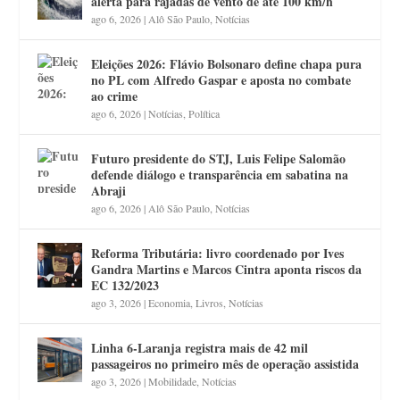
alerta para rajadas de vento de até 100 km/h
ago 6, 2026
|
Alô São Paulo
,
Notícias
Eleições 2026: Flávio Bolsonaro define chapa pura
no PL com Alfredo Gaspar e aposta no combate
ao crime
ago 6, 2026
|
Notícias
,
Política
Futuro presidente do STJ, Luis Felipe Salomão
defende diálogo e transparência em sabatina na
Abraji
ago 6, 2026
|
Alô São Paulo
,
Notícias
Reforma Tributária: livro coordenado por Ives
Gandra Martins e Marcos Cintra aponta riscos da
EC 132/2023
ago 3, 2026
|
Economia
,
Livros
,
Notícias
Linha 6-Laranja registra mais de 42 mil
passageiros no primeiro mês de operação assistida
ago 3, 2026
|
Mobilidade
,
Notícias