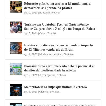
Educação política na escola: a lei muda, mas a
democracia se aprende na prática
ago 2, 2026
|
Educação
,
Notícias
Turismo em Ubatuba: Festival Gastronômico
Sabor Caiçara abre 17ª edição na Praça da Baleia
ago 2, 2026
|
Geral
,
Notícias
Eventos climáticos extremos: entenda o impacto
do El Niño nos vendavais do Brasil
ago 2, 2026
|
Mudanças climáticas
,
Notícias
Bioinsumos no agro: mercado debate potencial e
desafios da biodiversidade brasileira
ago 2, 2026
|
Agronegócios
,
Notícias
Memristores: os chips que imitam o cérebro
ago 1, 2026
|
Ciências
,
Notícias
Penalidades ao volante: legislação estabelece rigor