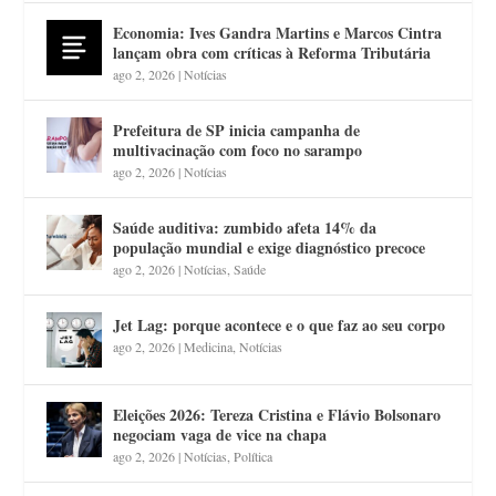
Economia: Ives Gandra Martins e Marcos Cintra
lançam obra com críticas à Reforma Tributária
ago 2, 2026
|
Notícias
Prefeitura de SP inicia campanha de
multivacinação com foco no sarampo
ago 2, 2026
|
Notícias
Saúde auditiva: zumbido afeta 14% da
população mundial e exige diagnóstico precoce
ago 2, 2026
|
Notícias
,
Saúde
Jet Lag: porque acontece e o que faz ao seu corpo
ago 2, 2026
|
Medicina
,
Notícias
Eleições 2026: Tereza Cristina e Flávio Bolsonaro
negociam vaga de vice na chapa
ago 2, 2026
|
Notícias
,
Política