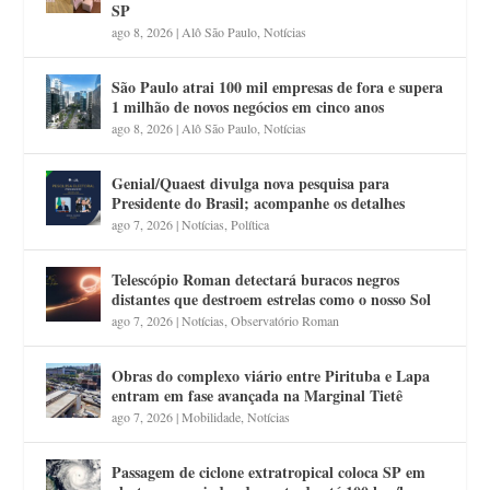
SP
ago 8, 2026
|
Alô São Paulo
,
Notícias
São Paulo atrai 100 mil empresas de fora e supera
1 milhão de novos negócios em cinco anos
ago 8, 2026
|
Alô São Paulo
,
Notícias
Genial/Quaest divulga nova pesquisa para
Presidente do Brasil; acompanhe os detalhes
ago 7, 2026
|
Notícias
,
Política
Telescópio Roman detectará buracos negros
distantes que destroem estrelas como o nosso Sol
ago 7, 2026
|
Notícias
,
Observatório Roman
Obras do complexo viário entre Pirituba e Lapa
entram em fase avançada na Marginal Tietê
ago 7, 2026
|
Mobilidade
,
Notícias
Passagem de ciclone extratropical coloca SP em