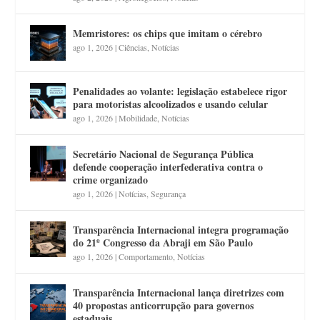
Memristores: os chips que imitam o cérebro
ago 1, 2026
|
Ciências
,
Notícias
Penalidades ao volante: legislação estabelece rigor
para motoristas alcoolizados e usando celular
ago 1, 2026
|
Mobilidade
,
Notícias
Secretário Nacional de Segurança Pública
defende cooperação interfederativa contra o
crime organizado
ago 1, 2026
|
Notícias
,
Segurança
Transparência Internacional integra programação
do 21º Congresso da Abraji em São Paulo
ago 1, 2026
|
Comportamento
,
Notícias
Transparência Internacional lança diretrizes com
40 propostas anticorrupção para governos
estaduais