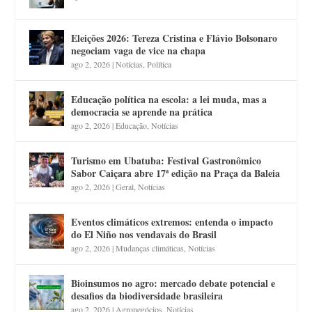
Eleições 2026: Tereza Cristina e Flávio Bolsonaro
negociam vaga de vice na chapa
ago 2, 2026
|
Notícias
,
Política
Educação política na escola: a lei muda, mas a
democracia se aprende na prática
ago 2, 2026
|
Educação
,
Notícias
Turismo em Ubatuba: Festival Gastronômico
Sabor Caiçara abre 17ª edição na Praça da Baleia
ago 2, 2026
|
Geral
,
Notícias
Eventos climáticos extremos: entenda o impacto
do El Niño nos vendavais do Brasil
ago 2, 2026
|
Mudanças climáticas
,
Notícias
Bioinsumos no agro: mercado debate potencial e
desafios da biodiversidade brasileira
ago 2, 2026
|
Agronegócios
,
Notícias