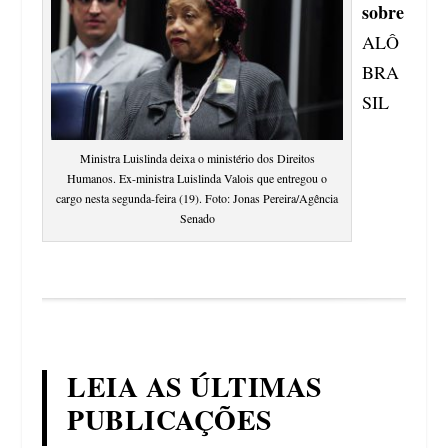
sobre
ALÔ
BRA
SIL
Ministra Luislinda deixa o ministério dos Direitos
Humanos
. Ex-ministra Luislinda Valois que entregou o
cargo nesta segunda-feira (19). Foto: Jonas Pereira/Agência
Senado
LEIA AS ÚLTIMAS
PUBLICAÇÕES