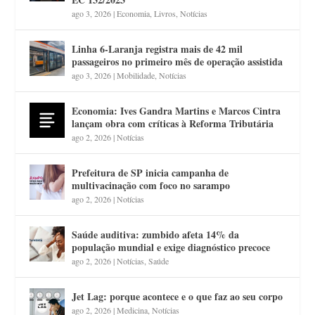
ago 3, 2026
|
Economia
,
Livros
,
Notícias
Linha 6-Laranja registra mais de 42 mil
passageiros no primeiro mês de operação assistida
ago 3, 2026
|
Mobilidade
,
Notícias
Economia: Ives Gandra Martins e Marcos Cintra
lançam obra com críticas à Reforma Tributária
ago 2, 2026
|
Notícias
Prefeitura de SP inicia campanha de
multivacinação com foco no sarampo
ago 2, 2026
|
Notícias
Saúde auditiva: zumbido afeta 14% da
população mundial e exige diagnóstico precoce
ago 2, 2026
|
Notícias
,
Saúde
Jet Lag: porque acontece e o que faz ao seu corpo
ago 2, 2026
|
Medicina
,
Notícias