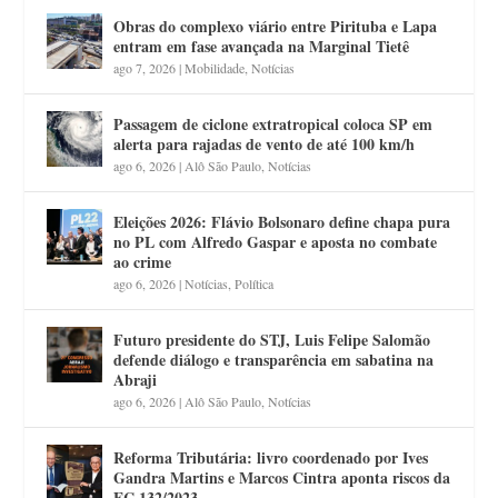
Obras do complexo viário entre Pirituba e Lapa
entram em fase avançada na Marginal Tietê
ago 7, 2026
|
Mobilidade
,
Notícias
Passagem de ciclone extratropical coloca SP em
alerta para rajadas de vento de até 100 km/h
ago 6, 2026
|
Alô São Paulo
,
Notícias
Eleições 2026: Flávio Bolsonaro define chapa pura
no PL com Alfredo Gaspar e aposta no combate
ao crime
ago 6, 2026
|
Notícias
,
Política
Futuro presidente do STJ, Luis Felipe Salomão
defende diálogo e transparência em sabatina na
Abraji
ago 6, 2026
|
Alô São Paulo
,
Notícias
Reforma Tributária: livro coordenado por Ives
Gandra Martins e Marcos Cintra aponta riscos da
EC 132/2023