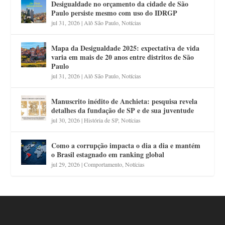
Desigualdade no orçamento da cidade de São
Paulo persiste mesmo com uso do IDRGP
jul 31, 2026
|
Alô São Paulo
,
Notícias
Mapa da Desigualdade 2025: expectativa de vida
varia em mais de 20 anos entre distritos de São
Paulo
jul 31, 2026
|
Alô São Paulo
,
Notícias
Manuscrito inédito de Anchieta: pesquisa revela
detalhes da fundação de SP e de sua juventude
jul 30, 2026
|
História de SP
,
Notícias
Como a corrupção impacta o dia a dia e mantém
o Brasil estagnado em ranking global
jul 29, 2026
|
Comportamento
,
Notícias