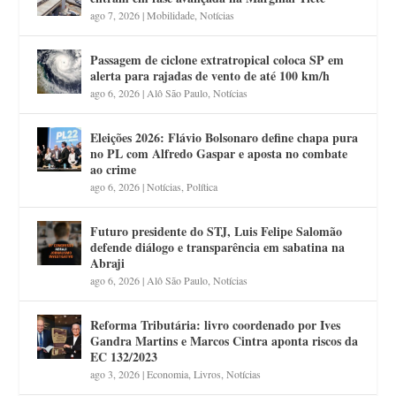
ago 7, 2026
|
Mobilidade
,
Notícias
Passagem de ciclone extratropical coloca SP em
alerta para rajadas de vento de até 100 km/h
ago 6, 2026
|
Alô São Paulo
,
Notícias
Eleições 2026: Flávio Bolsonaro define chapa pura
no PL com Alfredo Gaspar e aposta no combate
ao crime
ago 6, 2026
|
Notícias
,
Política
Futuro presidente do STJ, Luis Felipe Salomão
defende diálogo e transparência em sabatina na
Abraji
ago 6, 2026
|
Alô São Paulo
,
Notícias
Reforma Tributária: livro coordenado por Ives
Gandra Martins e Marcos Cintra aponta riscos da
EC 132/2023
ago 3, 2026
|
Economia
,
Livros
,
Notícias