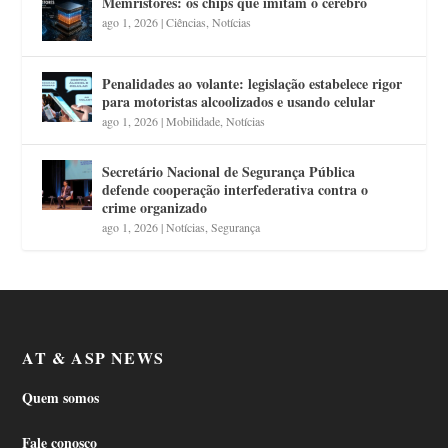
Memristores: os chips que imitam o cérebro
ago 1, 2026
|
Ciências
,
Notícias
Penalidades ao volante: legislação estabelece rigor
para motoristas alcoolizados e usando celular
ago 1, 2026
|
Mobilidade
,
Notícias
Secretário Nacional de Segurança Pública
defende cooperação interfederativa contra o
crime organizado
ago 1, 2026
|
Notícias
,
Segurança
AT & ASP NEWS
Quem somos
Fale conosco