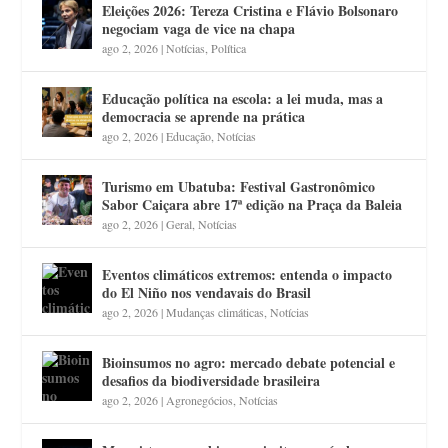
Eleições 2026: Tereza Cristina e Flávio Bolsonaro
negociam vaga de vice na chapa
ago 2, 2026
|
Notícias
,
Política
Educação política na escola: a lei muda, mas a
democracia se aprende na prática
ago 2, 2026
|
Educação
,
Notícias
Turismo em Ubatuba: Festival Gastronômico
Sabor Caiçara abre 17ª edição na Praça da Baleia
ago 2, 2026
|
Geral
,
Notícias
Eventos climáticos extremos: entenda o impacto
do El Niño nos vendavais do Brasil
ago 2, 2026
|
Mudanças climáticas
,
Notícias
Bioinsumos no agro: mercado debate potencial e
desafios da biodiversidade brasileira
ago 2, 2026
|
Agronegócios
,
Notícias