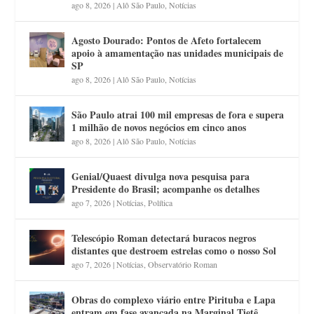
ago 8, 2026
|
Alô São Paulo
,
Notícias
Agosto Dourado: Pontos de Afeto fortalecem
apoio à amamentação nas unidades municipais de
SP
ago 8, 2026
|
Alô São Paulo
,
Notícias
São Paulo atrai 100 mil empresas de fora e supera
1 milhão de novos negócios em cinco anos
ago 8, 2026
|
Alô São Paulo
,
Notícias
Genial/Quaest divulga nova pesquisa para
Presidente do Brasil; acompanhe os detalhes
ago 7, 2026
|
Notícias
,
Política
Telescópio Roman detectará buracos negros
distantes que destroem estrelas como o nosso Sol
ago 7, 2026
|
Notícias
,
Observatório Roman
Obras do complexo viário entre Pirituba e Lapa
entram em fase avançada na Marginal Tietê