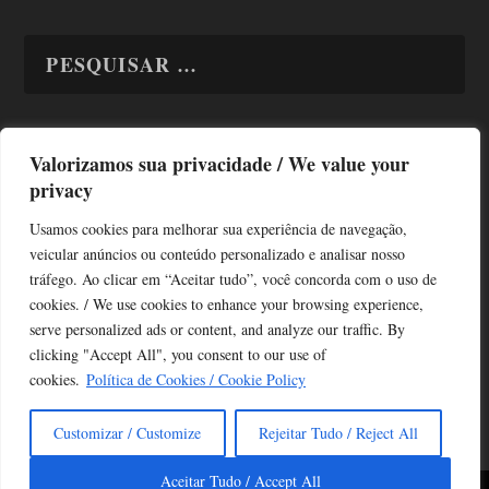
Valorizamos sua privacidade / We value your
TODAS OS ASSUNTOS
privacy
Usamos cookies para melhorar sua experiência de navegação,
veicular anúncios ou conteúdo personalizado e analisar nosso
tráfego. Ao clicar em “Aceitar tudo”, você concorda com o uso de
cookies. / We use cookies to enhance your browsing experience,
serve personalized ads or content, and analyze our traffic. By
Copyright © Alô Tatuapé 2013 / 2026
clicking "Accept All", you consent to our use of
Desenvolvido por ALOSP MKT DIGITAL
cookies.
Política de Cookies / Cookie Policy
Customizar / Customize
Rejeitar Tudo / Reject All
Aceitar Tudo / Accept All