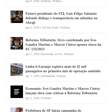
ago 6, 2026
|
Notícias
,
Política
Futuro presidente do STJ, Luis Felipe Salomão
defende diálogo e transparência em sabatina na
Abraji
ago 6, 2026
|
Alô São Paulo
,
Notícias
Reforma Tributária: livro coordenado por Ives
Gandra Martins e Marcos Cintra aponta riscos da
EC 132/2023
ago 3, 2026
|
Economia
,
Livros
,
Notícias
Linha 6-Laranja registra mais de 42 mil
passageiros no primeiro mês de operação assistida
ago 3, 2026
|
Mobilidade
,
Notícias
Economia: Ives Gandra Martins e Marcos Cintra
lançam obra com críticas à Reforma Tributária
ago 2, 2026
|
Notícias
Prefeitura de SP inicia campanha de