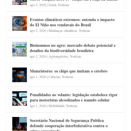
ago 2, 2026
|
Geral
,
Notícias
Eventos climáticos extremos: entenda o impacto
do El Niño nos vendavais do Brasil
ago 2, 2026
|
Mudanças climáticas
,
Notícias
Bioinsumos no agro: mercado debate potencial e
desafios da biodiversidade brasileira
ago 2, 2026
|
Agronegócios
,
Notícias
Memristores: os chips que imitam o cérebro
ago 1, 2026
|
Ciências
,
Notícias
Penalidades ao volante: legislação estabelece rigor
para motoristas alcoolizados e usando celular
ago 1, 2026
|
Mobilidade
,
Notícias
Secretário Nacional de Segurança Pública
defende cooperação interfederativa contra o
crime organizado