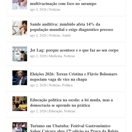
multivacinação com foco no sarampo
ago 2, 2026
|
Notícias
Saúde auditiva: zumbido afeta 14% da
população mundial e exige diagnóstico precoce
ago 2, 2026
|
Notícias
,
Saúde
Jet Lag: porque acontece e o que faz ao seu corpo
ago 2, 2026
|
Medicina
,
Notícias
Eleições 2026: Tereza Cristina e Flávio Bolsonaro
negociam vaga de vice na chapa
ago 2, 2026
|
Notícias
,
Política
Educação política na escola: a lei muda, mas a
democracia se aprende na prática
ago 2, 2026
|
Educação
,
Notícias
Turismo em Ubatuba: Festival Gastronômico
Sabor Caiçara abre 17ª edição na Praça da Baleia