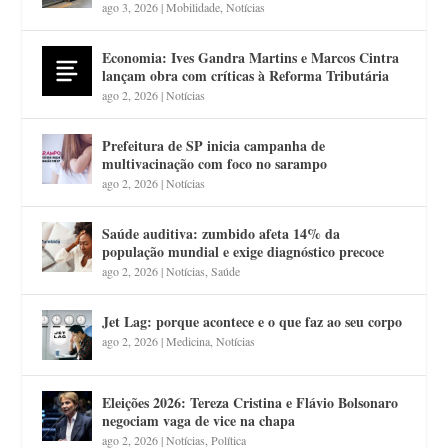
ago 3, 2026
|
Mobilidade
,
Notícias
Economia: Ives Gandra Martins e Marcos Cintra
lançam obra com críticas à Reforma Tributária
ago 2, 2026
|
Notícias
Prefeitura de SP inicia campanha de
multivacinação com foco no sarampo
ago 2, 2026
|
Notícias
Saúde auditiva: zumbido afeta 14% da
população mundial e exige diagnóstico precoce
ago 2, 2026
|
Notícias
,
Saúde
Jet Lag: porque acontece e o que faz ao seu corpo
ago 2, 2026
|
Medicina
,
Notícias
Eleições 2026: Tereza Cristina e Flávio Bolsonaro
negociam vaga de vice na chapa
ago 2, 2026
|
Notícias
,
Política