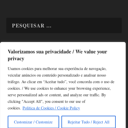
Valorizamos sua privacidade / We value your
TODAS OS ASSUNTOS
privacy
Usamos cookies para melhorar sua experiência de navegação,
veicular anúncios ou conteúdo personalizado e analisar nosso
tráfego. Ao clicar em “Aceitar tudo”, você concorda com o uso de
cookies. / We use cookies to enhance your browsing experience,
serve personalized ads or content, and analyze our traffic. By
Copyright © Alô Tatuapé 2013 / 2026
clicking "Accept All", you consent to our use of
Desenvolvido por ALOSP MKT DIGITAL
cookies.
Política de Cookies / Cookie Policy
Customizar / Customize
Rejeitar Tudo / Reject All