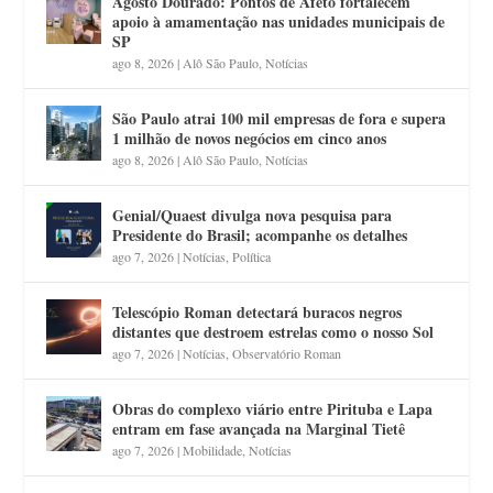
Agosto Dourado: Pontos de Afeto fortalecem
apoio à amamentação nas unidades municipais de
SP
ago 8, 2026
|
Alô São Paulo
,
Notícias
São Paulo atrai 100 mil empresas de fora e supera
1 milhão de novos negócios em cinco anos
ago 8, 2026
|
Alô São Paulo
,
Notícias
Genial/Quaest divulga nova pesquisa para
Presidente do Brasil; acompanhe os detalhes
ago 7, 2026
|
Notícias
,
Política
Telescópio Roman detectará buracos negros
distantes que destroem estrelas como o nosso Sol
ago 7, 2026
|
Notícias
,
Observatório Roman
Obras do complexo viário entre Pirituba e Lapa
entram em fase avançada na Marginal Tietê
ago 7, 2026
|
Mobilidade
,
Notícias