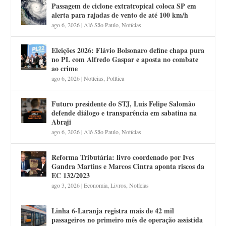
Passagem de ciclone extratropical coloca SP em
alerta para rajadas de vento de até 100 km/h
ago 6, 2026
|
Alô São Paulo
,
Notícias
Eleições 2026: Flávio Bolsonaro define chapa pura
no PL com Alfredo Gaspar e aposta no combate
ao crime
ago 6, 2026
|
Notícias
,
Política
Futuro presidente do STJ, Luis Felipe Salomão
defende diálogo e transparência em sabatina na
Abraji
ago 6, 2026
|
Alô São Paulo
,
Notícias
Reforma Tributária: livro coordenado por Ives
Gandra Martins e Marcos Cintra aponta riscos da
EC 132/2023
ago 3, 2026
|
Economia
,
Livros
,
Notícias
Linha 6-Laranja registra mais de 42 mil
passageiros no primeiro mês de operação assistida