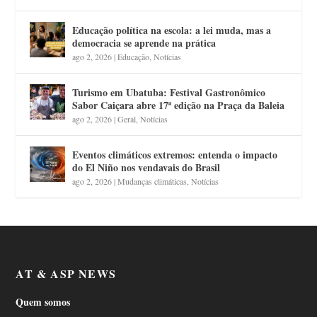
Educação política na escola: a lei muda, mas a
democracia se aprende na prática
ago 2, 2026
|
Educação
,
Notícias
Turismo em Ubatuba: Festival Gastronômico
Sabor Caiçara abre 17ª edição na Praça da Baleia
ago 2, 2026
|
Geral
,
Notícias
Eventos climáticos extremos: entenda o impacto
do El Niño nos vendavais do Brasil
ago 2, 2026
|
Mudanças climáticas
,
Notícias
AT & ASP NEWS
Quem somos