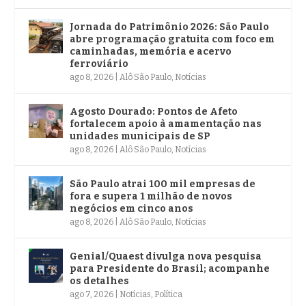
Jornada do Patrimônio 2026: São Paulo
abre programação gratuita com foco em
caminhadas, memória e acervo
ferroviário
ago 8, 2026
|
Alô São Paulo
,
Notícias
Agosto Dourado: Pontos de Afeto
fortalecem apoio à amamentação nas
unidades municipais de SP
ago 8, 2026
|
Alô São Paulo
,
Notícias
São Paulo atrai 100 mil empresas de
fora e supera 1 milhão de novos
negócios em cinco anos
ago 8, 2026
|
Alô São Paulo
,
Notícias
Genial/Quaest divulga nova pesquisa
para Presidente do Brasil; acompanhe
os detalhes
ago 7, 2026
|
Notícias
,
Política