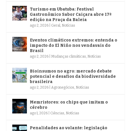
Turismo em Ubatuba: Festival
Gastronômico Sabor Caiçara abre 17ª
edição na Praça da Baleia
ago 2, 2026
|
Geral
,
Notícias
Eventos climáticos extremos: entenda o
impacto do El Niño nos vendavais do
Brasil
ago 2, 2026
|
Mudanças climáticas
,
Notícias
Bioinsumos no agro: mercado debate
potencial e desafios da biodiversidade
brasileira
ago 2, 2026
|
Agronegócios
,
Notícias
Memristores: os chips que imitam o
cérebro
ago 1, 2026
|
Ciências
,
Notícias
Penalidades ao volante: legislação