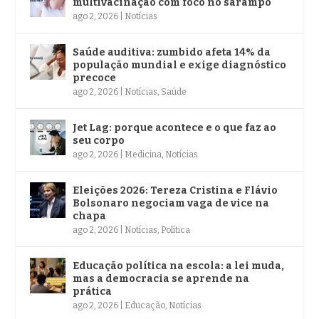
multivacinação com foco no sarampo
ago 2, 2026
|
Notícias
Saúde auditiva: zumbido afeta 14% da
população mundial e exige diagnóstico
precoce
ago 2, 2026
|
Notícias
,
Saúde
Jet Lag: porque acontece e o que faz ao
seu corpo
ago 2, 2026
|
Medicina
,
Notícias
Eleições 2026: Tereza Cristina e Flávio
Bolsonaro negociam vaga de vice na
chapa
ago 2, 2026
|
Notícias
,
Política
Educação política na escola: a lei muda,
mas a democracia se aprende na
prática
ago 2, 2026
|
Educação
,
Notícias