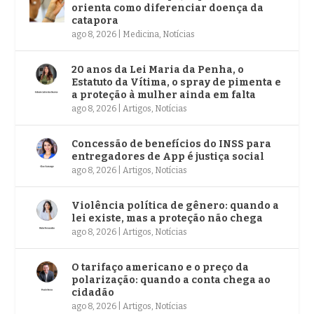
orienta como diferenciar doença da
catapora
ago 8, 2026
|
Medicina
,
Notícias
20 anos da Lei Maria da Penha, o
Estatuto da Vítima, o spray de pimenta e
a proteção à mulher ainda em falta
ago 8, 2026
|
Artigos
,
Notícias
Concessão de benefícios do INSS para
entregadores de App é justiça social
ago 8, 2026
|
Artigos
,
Notícias
Violência política de gênero: quando a
lei existe, mas a proteção não chega
ago 8, 2026
|
Artigos
,
Notícias
O tarifaço americano e o preço da
polarização: quando a conta chega ao
cidadão
ago 8, 2026
|
Artigos
,
Notícias