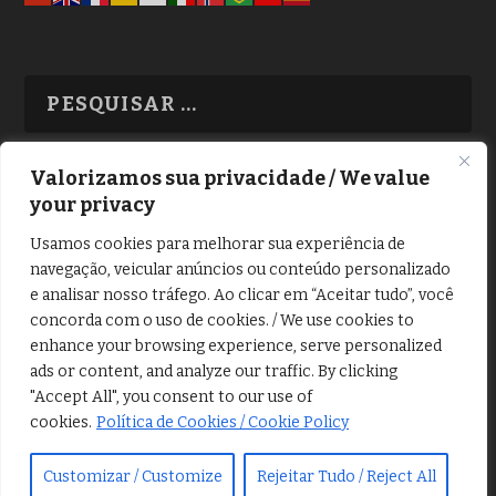
Valorizamos sua privacidade / We value
your privacy
TODAS OS ASSUNTOS
Usamos cookies para melhorar sua experiência de
navegação, veicular anúncios ou conteúdo personalizado
e analisar nosso tráfego. Ao clicar em “Aceitar tudo”, você
concorda com o uso de cookies. / We use cookies to
enhance your browsing experience, serve personalized
ads or content, and analyze our traffic. By clicking
Copyright © Alô Tatuapé 2013 / 2026
"Accept All", you consent to our use of
Desenvolvido por ALOSP MKT DIGITAL
cookies.
Política de Cookies / Cookie Policy
Customizar / Customize
Rejeitar Tudo / Reject All