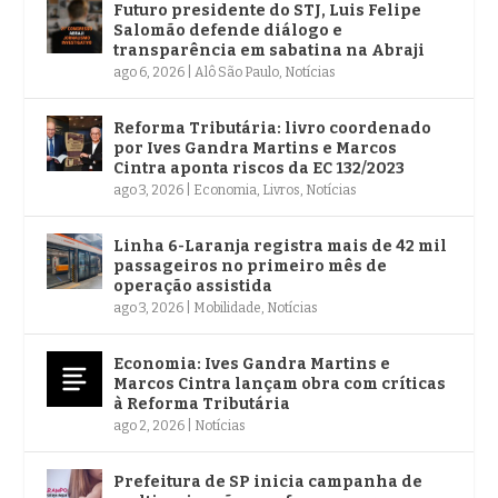
Futuro presidente do STJ, Luis Felipe
Salomão defende diálogo e
transparência em sabatina na Abraji
ago 6, 2026
|
Alô São Paulo
,
Notícias
Reforma Tributária: livro coordenado
por Ives Gandra Martins e Marcos
Cintra aponta riscos da EC 132/2023
ago 3, 2026
|
Economia
,
Livros
,
Notícias
Linha 6-Laranja registra mais de 42 mil
passageiros no primeiro mês de
operação assistida
ago 3, 2026
|
Mobilidade
,
Notícias
Economia: Ives Gandra Martins e
Marcos Cintra lançam obra com críticas
à Reforma Tributária
ago 2, 2026
|
Notícias
Prefeitura de SP inicia campanha de