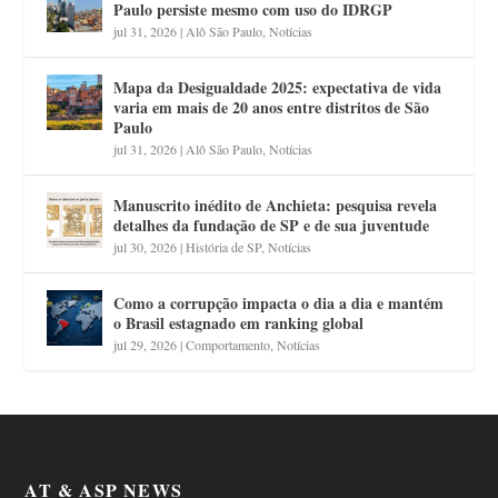
Paulo persiste mesmo com uso do IDRGP
jul 31, 2026
|
Alô São Paulo
,
Notícias
Mapa da Desigualdade 2025: expectativa de vida
varia em mais de 20 anos entre distritos de São
Paulo
jul 31, 2026
|
Alô São Paulo
,
Notícias
Manuscrito inédito de Anchieta: pesquisa revela
detalhes da fundação de SP e de sua juventude
jul 30, 2026
|
História de SP
,
Notícias
Como a corrupção impacta o dia a dia e mantém
o Brasil estagnado em ranking global
jul 29, 2026
|
Comportamento
,
Notícias
AT & ASP NEWS