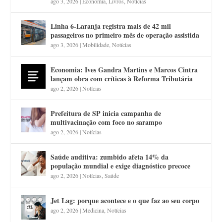
ago 3, 2026
|
Economia
,
Livros
,
Notícias
Linha 6-Laranja registra mais de 42 mil
passageiros no primeiro mês de operação assistida
ago 3, 2026
|
Mobilidade
,
Notícias
Economia: Ives Gandra Martins e Marcos Cintra
lançam obra com críticas à Reforma Tributária
ago 2, 2026
|
Notícias
Prefeitura de SP inicia campanha de
multivacinação com foco no sarampo
ago 2, 2026
|
Notícias
Saúde auditiva: zumbido afeta 14% da
população mundial e exige diagnóstico precoce
ago 2, 2026
|
Notícias
,
Saúde
Jet Lag: porque acontece e o que faz ao seu corpo
ago 2, 2026
|
Medicina
,
Notícias