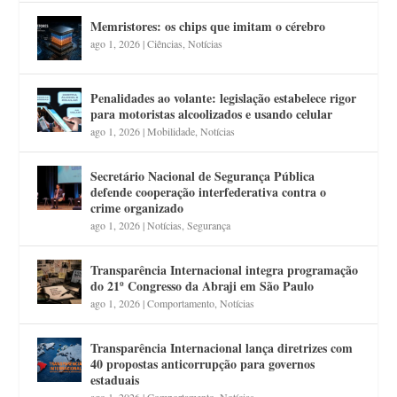
Memristores: os chips que imitam o cérebro
ago 1, 2026
|
Ciências
,
Notícias
Penalidades ao volante: legislação estabelece rigor
para motoristas alcoolizados e usando celular
ago 1, 2026
|
Mobilidade
,
Notícias
Secretário Nacional de Segurança Pública
defende cooperação interfederativa contra o
crime organizado
ago 1, 2026
|
Notícias
,
Segurança
Transparência Internacional integra programação
do 21º Congresso da Abraji em São Paulo
ago 1, 2026
|
Comportamento
,
Notícias
Transparência Internacional lança diretrizes com
40 propostas anticorrupção para governos
estaduais
ago 1, 2026
|
Comportamento
,
Notícias