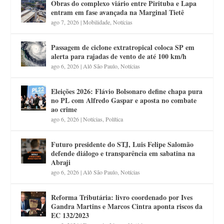
Obras do complexo viário entre Pirituba e Lapa
entram em fase avançada na Marginal Tietê
ago 7, 2026
|
Mobilidade
,
Notícias
Passagem de ciclone extratropical coloca SP em
alerta para rajadas de vento de até 100 km/h
ago 6, 2026
|
Alô São Paulo
,
Notícias
Eleições 2026: Flávio Bolsonaro define chapa pura
no PL com Alfredo Gaspar e aposta no combate
ao crime
ago 6, 2026
|
Notícias
,
Política
Futuro presidente do STJ, Luis Felipe Salomão
defende diálogo e transparência em sabatina na
Abraji
ago 6, 2026
|
Alô São Paulo
,
Notícias
Reforma Tributária: livro coordenado por Ives
Gandra Martins e Marcos Cintra aponta riscos da
EC 132/2023