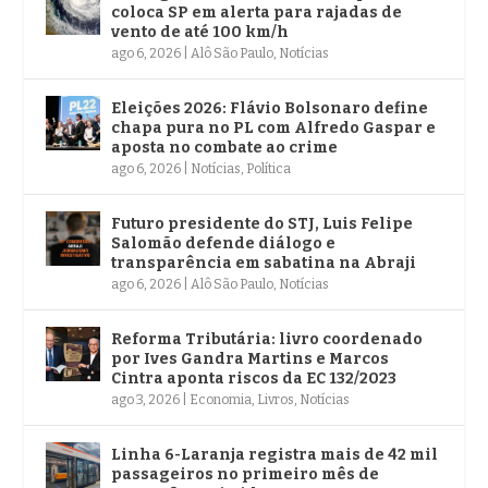
coloca SP em alerta para rajadas de
vento de até 100 km/h
ago 6, 2026
|
Alô São Paulo
,
Notícias
Eleições 2026: Flávio Bolsonaro define
chapa pura no PL com Alfredo Gaspar e
aposta no combate ao crime
ago 6, 2026
|
Notícias
,
Política
Futuro presidente do STJ, Luis Felipe
Salomão defende diálogo e
transparência em sabatina na Abraji
ago 6, 2026
|
Alô São Paulo
,
Notícias
Reforma Tributária: livro coordenado
por Ives Gandra Martins e Marcos
Cintra aponta riscos da EC 132/2023
ago 3, 2026
|
Economia
,
Livros
,
Notícias
Linha 6-Laranja registra mais de 42 mil
passageiros no primeiro mês de