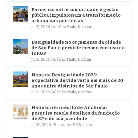
Parcerias entre comunidade e gestão
pública impulsionam a transformação
urbana nas periferias
jul 31, 2026
|
Alô São Paulo
,
Notícias
Desigualdade no orçamento da cidade
de São Paulo persiste mesmo com uso do
IDRGP
jul 31, 2026
|
Alô São Paulo
,
Notícias
Mapa da Desigualdade 2025:
expectativa de vida varia em mais de 20
anos entre distritos de São Paulo
jul 31, 2026
|
Alô São Paulo
,
Notícias
Manuscrito inédito de Anchieta:
pesquisa revela detalhes da fundação
de SP e de sua juventude
jul 30, 2026
|
História de SP
,
Notícias