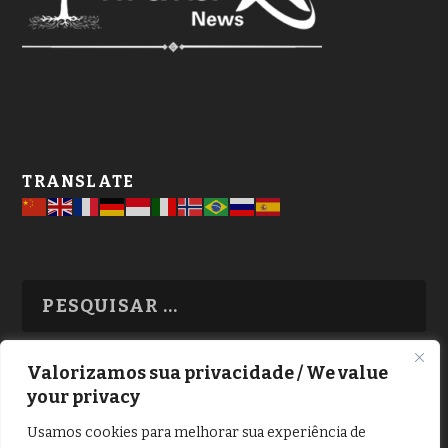
TRANSLATE
Valorizamos sua privacidade / We value
your privacy
TODAS OS ASSUNTOS
Usamos cookies para melhorar sua experiência de