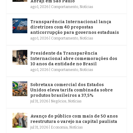
Abraji em São Paulo
ago 1, 2026
|
Comportamento
,
Notícias
Transparência Internacional lança
diretrizes com 40 propostas
anticorrupção para governos estaduais
ago 1, 2026
|
Comportamento
,
Notícias
Presidente da Transparência
Internacional abre comemorações dos
10 anos da entidade no Brasil
ago 1, 2026
|
Comportamento
,
Notícias
Sobretaxa comercial dos Estados
Unidos eleva tarifa combinada sobre
produtos brasileiros a 37,5%
jul 31, 2026
|
Negócios
,
Notícias
Avanço do público com mais de 50 anos
reestrutura o varejo na capital paulista
jul 31, 2026
|
Economia
,
Notícias