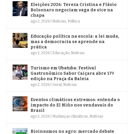
Eleições 2026: Tereza Cristina e Flávio
Bolsonaro negociam vaga de vice na
chapa
ago 2, 2026
|
Notícias
,
Política
Educação política na escola: a lei muda,
mas a democracia se aprende na
prática
ago 2, 2026
|
Educação
,
Notícias
Turismo em Ubatuba: Festival
Gastronômico Sabor Caiçara abre 17ª
edição na Praça da Baleia
ago 2, 2026
|
Geral
,
Notícias
Eventos climáticos extremos: entenda o
impacto do El Niño nos vendavais do
Brasil
ago 2, 2026
|
Mudanças climáticas
,
Notícias
Bioinsumos no agro: mercado debate