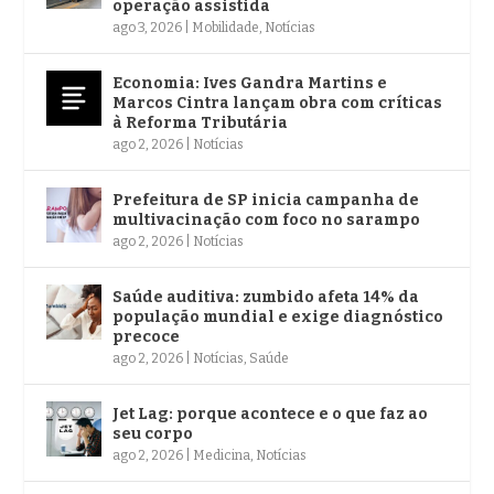
operação assistida
ago 3, 2026
|
Mobilidade
,
Notícias
Economia: Ives Gandra Martins e
Marcos Cintra lançam obra com críticas
à Reforma Tributária
ago 2, 2026
|
Notícias
Prefeitura de SP inicia campanha de
multivacinação com foco no sarampo
ago 2, 2026
|
Notícias
Saúde auditiva: zumbido afeta 14% da
população mundial e exige diagnóstico
precoce
ago 2, 2026
|
Notícias
,
Saúde
Jet Lag: porque acontece e o que faz ao
seu corpo
ago 2, 2026
|
Medicina
,
Notícias