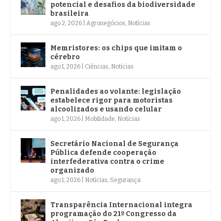
potencial e desafios da biodiversidade
brasileira
ago 2, 2026
|
Agronegócios
,
Notícias
Memristores: os chips que imitam o
cérebro
ago 1, 2026
|
Ciências
,
Notícias
Penalidades ao volante: legislação
estabelece rigor para motoristas
alcoolizados e usando celular
ago 1, 2026
|
Mobilidade
,
Notícias
Secretário Nacional de Segurança
Pública defende cooperação
interfederativa contra o crime
organizado
ago 1, 2026
|
Notícias
,
Segurança
Transparência Internacional integra
programação do 21º Congresso da