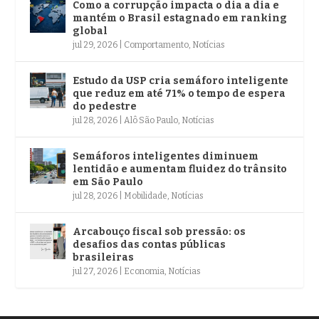
Como a corrupção impacta o dia a dia e
mantém o Brasil estagnado em ranking
global
jul 29, 2026
|
Comportamento
,
Notícias
Estudo da USP cria semáforo inteligente
que reduz em até 71% o tempo de espera
do pedestre
jul 28, 2026
|
Alô São Paulo
,
Notícias
Semáforos inteligentes diminuem
lentidão e aumentam fluidez do trânsito
em São Paulo
jul 28, 2026
|
Mobilidade
,
Notícias
Arcabouço fiscal sob pressão: os
desafios das contas públicas
brasileiras
jul 27, 2026
|
Economia
,
Notícias