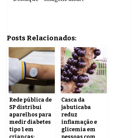
Posts Relacionados:
Rede pública de
Casca da
SP distribui
jabuticaba
aparelhos para
reduz
medir diabetes
inflamação e
tipo 1 em
glicemia em
crianças:
pessoas com