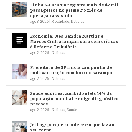
Linha 6-Laranja registra mais de 42 mil
passageiros no primeiro mês de
operação assistida
ago 3, 2026
|
Mobilidade
,
Notícias
Economia: Ives Gandra Martins e
Marcos Cintra lançam obra com críticas
à Reforma Tributária
ago 2, 2026
|
Notícias
Prefeitura de SP inicia campanha de
multivacinação com foco no sarampo
ago 2, 2026
|
Notícias
Saúde auditiva: zumbido afeta 14% da
população mundial e exige diagnóstico
precoce
ago 2, 2026
|
Notícias
,
Saúde
Jet Lag: porque acontece e o que faz ao
seu corpo