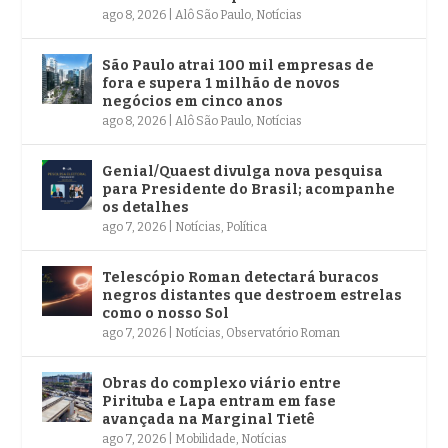
ago 8, 2026
|
Alô São Paulo
,
Notícias
São Paulo atrai 100 mil empresas de
fora e supera 1 milhão de novos
negócios em cinco anos
ago 8, 2026
|
Alô São Paulo
,
Notícias
Genial/Quaest divulga nova pesquisa
para Presidente do Brasil; acompanhe
os detalhes
ago 7, 2026
|
Notícias
,
Política
Telescópio Roman detectará buracos
negros distantes que destroem estrelas
como o nosso Sol
ago 7, 2026
|
Notícias
,
Observatório Roman
Obras do complexo viário entre
Pirituba e Lapa entram em fase
avançada na Marginal Tietê
ago 7, 2026
|
Mobilidade
,
Notícias