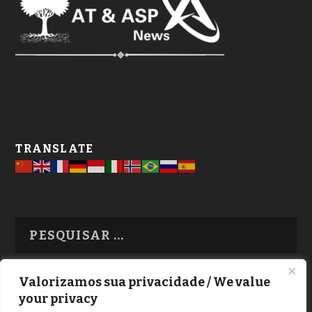
TRANSLATE
Valorizamos sua privacidade / We value
your privacy
TODAS OS ASSUNTOS