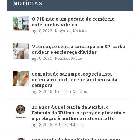
NOTÍCIAS
O PIX não é um pecado do comércio
exterior brasileiro
ago 8, 2026
|
Negócios
,
Notícias
Vacinação contra sarampo em SP: saiba
onde ir e esclareça dúvidas
ago 8, 2026
|
Notícias
,
Saúde
Com alta do sarampo, especialista
orienta como diferenciar doença da
catapora
ago 8, 2026
|
Medicina
,
Notícias
20 anos da Lei Maria da Penha, o
Estatuto da Vítima, o spray de pimenta e
a proteção à mulher ainda em falta
ago 8, 2026
|
Artigos
,
Notícias