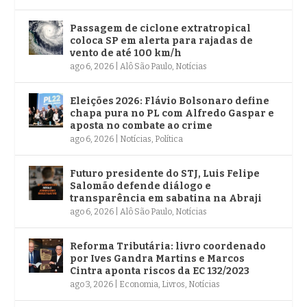
Passagem de ciclone extratropical
coloca SP em alerta para rajadas de
vento de até 100 km/h
ago 6, 2026
|
Alô São Paulo
,
Notícias
Eleições 2026: Flávio Bolsonaro define
chapa pura no PL com Alfredo Gaspar e
aposta no combate ao crime
ago 6, 2026
|
Notícias
,
Política
Futuro presidente do STJ, Luis Felipe
Salomão defende diálogo e
transparência em sabatina na Abraji
ago 6, 2026
|
Alô São Paulo
,
Notícias
Reforma Tributária: livro coordenado
por Ives Gandra Martins e Marcos
Cintra aponta riscos da EC 132/2023
ago 3, 2026
|
Economia
,
Livros
,
Notícias