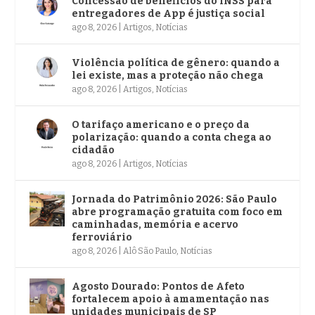
Concessão de benefícios do INSS para
entregadores de App é justiça social
ago 8, 2026
|
Artigos
,
Notícias
Violência política de gênero: quando a
lei existe, mas a proteção não chega
ago 8, 2026
|
Artigos
,
Notícias
O tarifaço americano e o preço da
polarização: quando a conta chega ao
cidadão
ago 8, 2026
|
Artigos
,
Notícias
Jornada do Patrimônio 2026: São Paulo
abre programação gratuita com foco em
caminhadas, memória e acervo
ferroviário
ago 8, 2026
|
Alô São Paulo
,
Notícias
Agosto Dourado: Pontos de Afeto
fortalecem apoio à amamentação nas
unidades municipais de SP