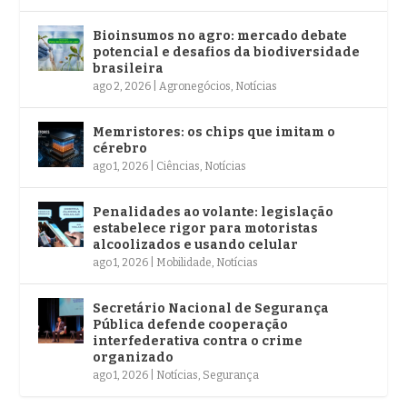
Bioinsumos no agro: mercado debate
potencial e desafios da biodiversidade
brasileira
ago 2, 2026
|
Agronegócios
,
Notícias
Memristores: os chips que imitam o
cérebro
ago 1, 2026
|
Ciências
,
Notícias
Penalidades ao volante: legislação
estabelece rigor para motoristas
alcoolizados e usando celular
ago 1, 2026
|
Mobilidade
,
Notícias
Secretário Nacional de Segurança
Pública defende cooperação
interfederativa contra o crime
organizado
ago 1, 2026
|
Notícias
,
Segurança