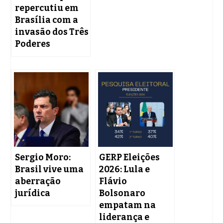
repercutiu em
Brasília com a
invasão dos Três
Poderes
Sergio Moro:
GERP Eleições
Brasil vive uma
2026: Lula e
aberração
Flávio
jurídica
Bolsonaro
empatam na
liderança e