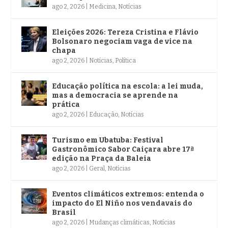
ago 2, 2026
|
Medicina
,
Notícias
Eleições 2026: Tereza Cristina e Flávio
Bolsonaro negociam vaga de vice na
chapa
ago 2, 2026
|
Notícias
,
Política
Educação política na escola: a lei muda,
mas a democracia se aprende na
prática
ago 2, 2026
|
Educação
,
Notícias
Turismo em Ubatuba: Festival
Gastronômico Sabor Caiçara abre 17ª
edição na Praça da Baleia
ago 2, 2026
|
Geral
,
Notícias
Eventos climáticos extremos: entenda o
impacto do El Niño nos vendavais do
Brasil
ago 2, 2026
|
Mudanças climáticas
,
Notícias