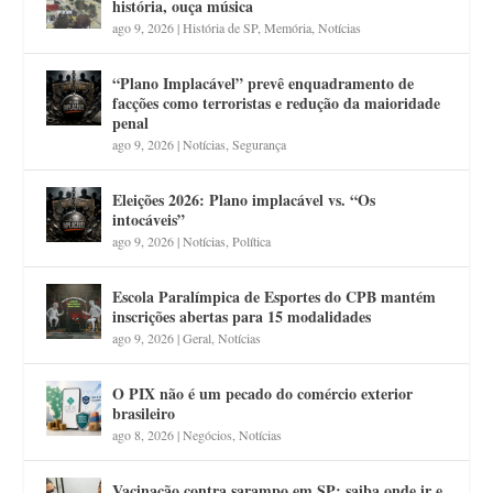
história, ouça música
ago 9, 2026
|
História de SP
,
Memória
,
Notícias
“Plano Implacável” prevê enquadramento de
facções como terroristas e redução da maioridade
penal
ago 9, 2026
|
Notícias
,
Segurança
Eleições 2026: Plano implacável vs. “Os
intocáveis”
ago 9, 2026
|
Notícias
,
Política
Escola Paralímpica de Esportes do CPB mantém
inscrições abertas para 15 modalidades
ago 9, 2026
|
Geral
,
Notícias
O PIX não é um pecado do comércio exterior
brasileiro
ago 8, 2026
|
Negócios
,
Notícias
Vacinação contra sarampo em SP: saiba onde ir e