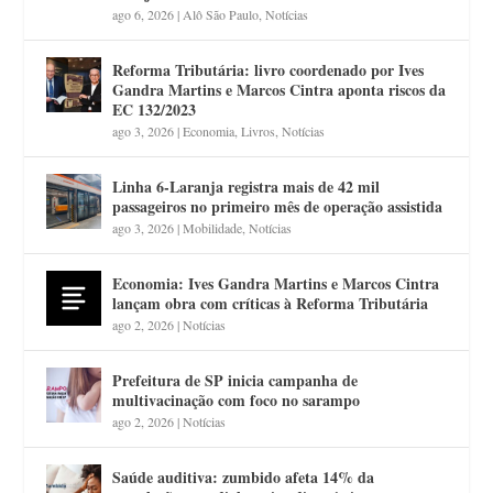
ago 6, 2026
|
Alô São Paulo
,
Notícias
Reforma Tributária: livro coordenado por Ives
Gandra Martins e Marcos Cintra aponta riscos da
EC 132/2023
ago 3, 2026
|
Economia
,
Livros
,
Notícias
Linha 6-Laranja registra mais de 42 mil
passageiros no primeiro mês de operação assistida
ago 3, 2026
|
Mobilidade
,
Notícias
Economia: Ives Gandra Martins e Marcos Cintra
lançam obra com críticas à Reforma Tributária
ago 2, 2026
|
Notícias
Prefeitura de SP inicia campanha de
multivacinação com foco no sarampo
ago 2, 2026
|
Notícias
Saúde auditiva: zumbido afeta 14% da