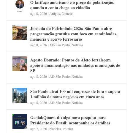
O tarifaço americano e o preço da polarização:
quando a conta chega ao cidadão
ago 8, 2026
|
Artigos
,
Notícias
Jornada do Patrimônio 2026: São Paulo abre
programação gratuita com foco em caminhadas,
memória e acervo ferroviário
ago 8, 2026
|
Alô São Paulo
,
Notícias
Agosto Dourado: Pontos de Afeto fortalecem
apoio à amamentação nas unidades municipais de
SP
ago 8, 2026
|
Alô São Paulo
,
Notícias
São Paulo atrai 100 mil empresas de fora e supera
1 milhão de novos negócios em cinco anos
ago 8, 2026
|
Alô São Paulo
,
Notícias
Genial/Quaest divulga nova pesquisa para
Presidente do Brasil; acompanhe os detalhes
ago 7, 2026
|
Notícias
,
Política