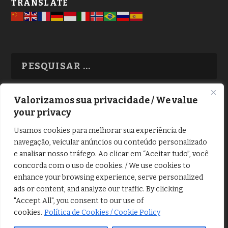
TRANSLATE
Valorizamos sua privacidade / We value
your privacy
TODAS OS ASSUNTOS
Usamos cookies para melhorar sua experiência de
navegação, veicular anúncios ou conteúdo personalizado
e analisar nosso tráfego. Ao clicar em “Aceitar tudo”, você
concorda com o uso de cookies. / We use cookies to
enhance your browsing experience, serve personalized
ads or content, and analyze our traffic. By clicking
Copyright © Alô Tatuapé 2013 / 2026
"Accept All", you consent to our use of
Desenvolvido por ALOSP MKT DIGITAL
cookies.
Política de Cookies / Cookie Policy