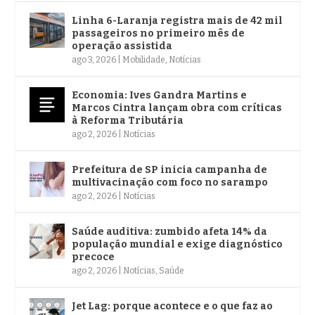
Linha 6-Laranja registra mais de 42 mil
passageiros no primeiro mês de
operação assistida
ago 3, 2026
|
Mobilidade
,
Notícias
Economia: Ives Gandra Martins e
Marcos Cintra lançam obra com críticas
à Reforma Tributária
ago 2, 2026
|
Notícias
Prefeitura de SP inicia campanha de
multivacinação com foco no sarampo
ago 2, 2026
|
Notícias
Saúde auditiva: zumbido afeta 14% da
população mundial e exige diagnóstico
precoce
ago 2, 2026
|
Notícias
,
Saúde
Jet Lag: porque acontece e o que faz ao