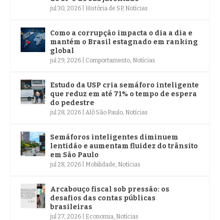
jul 30, 2026
|
História de SP
,
Notícias
Como a corrupção impacta o dia a dia e
mantém o Brasil estagnado em ranking
global
jul 29, 2026
|
Comportamento
,
Notícias
Estudo da USP cria semáforo inteligente
que reduz em até 71% o tempo de espera
do pedestre
jul 28, 2026
|
Alô São Paulo
,
Notícias
Semáforos inteligentes diminuem
lentidão e aumentam fluidez do trânsito
em São Paulo
jul 28, 2026
|
Mobilidade
,
Notícias
Arcabouço fiscal sob pressão: os
desafios das contas públicas
brasileiras
jul 27, 2026
|
Economia
,
Notícias