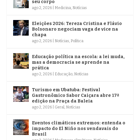
seu corpo
ago 2, 2026
|
Medicina
,
Notícias
Eleições 2026: Tereza Cristina e Flávio
Bolsonaro negociam vaga de vice na
chapa
ago 2, 2026
|
Notícias
,
Política
Educação política na escola: a lei muda,
mas a democracia se aprende na
prática
ago 2, 2026
|
Educação
,
Notícias
Turismo em Ubatuba: Festival
Gastronômico Sabor Caiçara abre 17ª
edição na Praça da Baleia
ago 2, 2026
|
Geral
,
Notícias
Eventos climáticos extremos: entenda o
impacto do El Niño nos vendavais do
Brasil