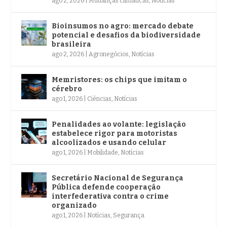
ago 2, 2026
|
Mudanças climáticas
,
Notícias
Bioinsumos no agro: mercado debate
potencial e desafios da biodiversidade
brasileira
ago 2, 2026
|
Agronegócios
,
Notícias
Memristores: os chips que imitam o
cérebro
ago 1, 2026
|
Ciências
,
Notícias
Penalidades ao volante: legislação
estabelece rigor para motoristas
alcoolizados e usando celular
ago 1, 2026
|
Mobilidade
,
Notícias
Secretário Nacional de Segurança
Pública defende cooperação
interfederativa contra o crime
organizado
ago 1, 2026
|
Notícias
,
Segurança