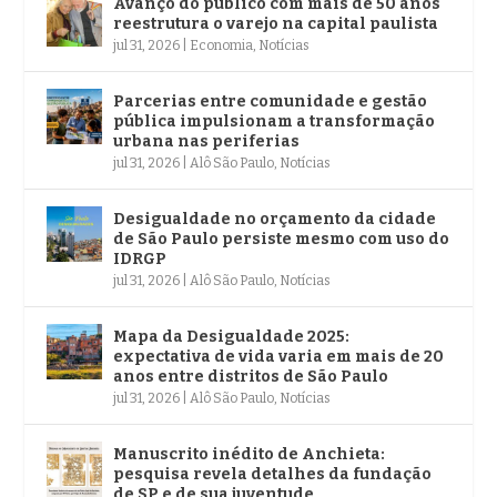
Avanço do público com mais de 50 anos
reestrutura o varejo na capital paulista
jul 31, 2026
|
Economia
,
Notícias
Parcerias entre comunidade e gestão
pública impulsionam a transformação
urbana nas periferias
jul 31, 2026
|
Alô São Paulo
,
Notícias
Desigualdade no orçamento da cidade
de São Paulo persiste mesmo com uso do
IDRGP
jul 31, 2026
|
Alô São Paulo
,
Notícias
Mapa da Desigualdade 2025:
expectativa de vida varia em mais de 20
anos entre distritos de São Paulo
jul 31, 2026
|
Alô São Paulo
,
Notícias
Manuscrito inédito de Anchieta:
pesquisa revela detalhes da fundação
de SP e de sua juventude