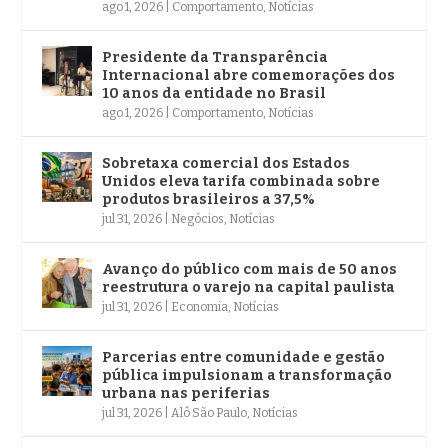
ago 1, 2026
|
Comportamento
,
Notícias
Presidente da Transparência
Internacional abre comemorações dos
10 anos da entidade no Brasil
ago 1, 2026
|
Comportamento
,
Notícias
Sobretaxa comercial dos Estados
Unidos eleva tarifa combinada sobre
produtos brasileiros a 37,5%
jul 31, 2026
|
Negócios
,
Notícias
Avanço do público com mais de 50 anos
reestrutura o varejo na capital paulista
jul 31, 2026
|
Economia
,
Notícias
Parcerias entre comunidade e gestão
pública impulsionam a transformação
urbana nas periferias
jul 31, 2026
|
Alô São Paulo
,
Notícias