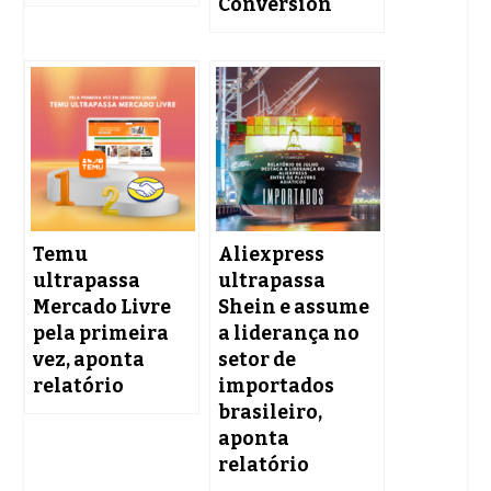
Conversion
Temu
Aliexpress
ultrapassa
ultrapassa
Mercado Livre
Shein e assume
pela primeira
a liderança no
vez, aponta
setor de
relatório
importados
brasileiro,
aponta
relatório