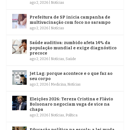
ago 2, 2026
|
Notícias
Prefeitura de SP inicia campanha de
multivacinação com foco no sarampo
ago 2, 2026
|
Notícias
Saúde auditiva: zumbido afeta 14% da
população mundial e exige diagnóstico
precoce
ago 2, 2026
|
Notícias
,
Saúde
Jet Lag: porque acontece e o que faz ao
seu corpo
ago 2, 2026
|
Medicina
,
Notícias
Eleições 2026: Tereza Cristina e Flávio
Bolsonaro negociam vaga de vice na
chapa
ago 2, 2026
|
Notícias
,
Política
Educação política na escola: a lei muda,