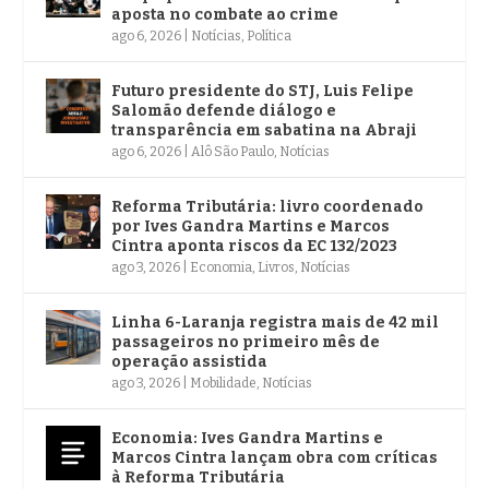
aposta no combate ao crime
ago 6, 2026
|
Notícias
,
Política
Futuro presidente do STJ, Luis Felipe
Salomão defende diálogo e
transparência em sabatina na Abraji
ago 6, 2026
|
Alô São Paulo
,
Notícias
Reforma Tributária: livro coordenado
por Ives Gandra Martins e Marcos
Cintra aponta riscos da EC 132/2023
ago 3, 2026
|
Economia
,
Livros
,
Notícias
Linha 6-Laranja registra mais de 42 mil
passageiros no primeiro mês de
operação assistida
ago 3, 2026
|
Mobilidade
,
Notícias
Economia: Ives Gandra Martins e
Marcos Cintra lançam obra com críticas
à Reforma Tributária