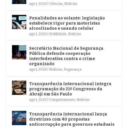
ago 1, 2026
|
Ciências
,
Notícias
Penalidades ao volante: legislação
estabelece rigor para motoristas
alcoolizados e usando celular
ago 1, 2026
|
Mobilidade
,
Notícias
Secretário Nacional de Segurança
Pública defende cooperação
interfederativa contra o crime
organizado
ago 1, 2026
|
Notícias
,
Segurança
Transparência Internacional integra
programação do 21º Congresso da
Abraji em São Paulo
ago 1, 2026
|
Comportamento
,
Notícias
Transparência Internacional lança
diretrizes com 40 propostas
anticorrupção para governos estaduais