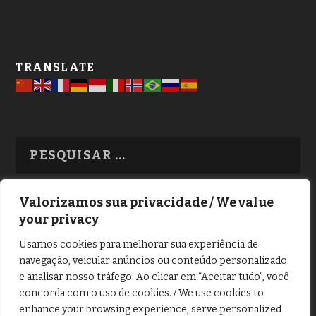
TRANSLATE
Valorizamos sua privacidade / We value
your privacy
TODAS OS ASSUNTOS
Usamos cookies para melhorar sua experiência de
navegação, veicular anúncios ou conteúdo personalizado
e analisar nosso tráfego. Ao clicar em “Aceitar tudo”, você
concorda com o uso de cookies. / We use cookies to
enhance your browsing experience, serve personalized