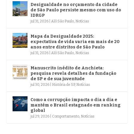
Desigualdade no orçamento da cidade
de São Paulo persiste mesmo com uso do
IDRGP
jul 31, 2026
|
Alô São Paulo
,
Notícias
Mapa da Desigualdade 2025:
expectativa de vida varia em mais de 20
anos entre distritos de São Paulo
jul 31, 2026
|
Alô São Paulo
,
Notícias
Manuscrito inédito de Anchieta:
pesquisa revela detalhes da fundação
de SP e de sua juventude
jul 30, 2026
|
História de SP
,
Notícias
Como a corrupção impacta o dia a dia e
mantém o Brasil estagnado em ranking
global
jul 29, 2026
|
Comportamento
,
Notícias