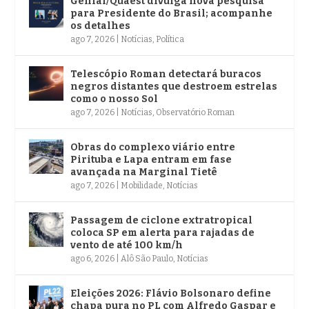
Genial/Quaest divulga nova pesquisa
para Presidente do Brasil; acompanhe
os detalhes
ago 7, 2026
|
Notícias
,
Política
Telescópio Roman detectará buracos
negros distantes que destroem estrelas
como o nosso Sol
ago 7, 2026
|
Notícias
,
Observatório Roman
Obras do complexo viário entre
Pirituba e Lapa entram em fase
avançada na Marginal Tietê
ago 7, 2026
|
Mobilidade
,
Notícias
Passagem de ciclone extratropical
coloca SP em alerta para rajadas de
vento de até 100 km/h
ago 6, 2026
|
Alô São Paulo
,
Notícias
Eleições 2026: Flávio Bolsonaro define
chapa pura no PL com Alfredo Gaspar e