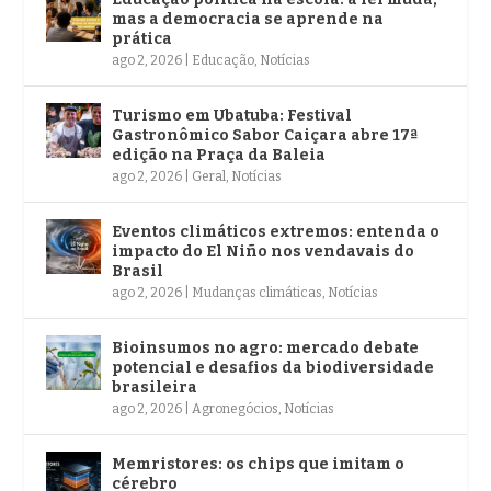
mas a democracia se aprende na
prática
ago 2, 2026
|
Educação
,
Notícias
Turismo em Ubatuba: Festival
Gastronômico Sabor Caiçara abre 17ª
edição na Praça da Baleia
ago 2, 2026
|
Geral
,
Notícias
Eventos climáticos extremos: entenda o
impacto do El Niño nos vendavais do
Brasil
ago 2, 2026
|
Mudanças climáticas
,
Notícias
Bioinsumos no agro: mercado debate
potencial e desafios da biodiversidade
brasileira
ago 2, 2026
|
Agronegócios
,
Notícias
Memristores: os chips que imitam o
cérebro