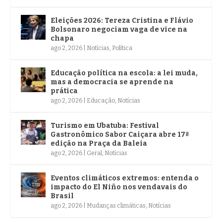
Eleições 2026: Tereza Cristina e Flávio
Bolsonaro negociam vaga de vice na
chapa
ago 2, 2026
|
Notícias
,
Política
Educação política na escola: a lei muda,
mas a democracia se aprende na
prática
ago 2, 2026
|
Educação
,
Notícias
Turismo em Ubatuba: Festival
Gastronômico Sabor Caiçara abre 17ª
edição na Praça da Baleia
ago 2, 2026
|
Geral
,
Notícias
Eventos climáticos extremos: entenda o
impacto do El Niño nos vendavais do
Brasil
ago 2, 2026
|
Mudanças climáticas
,
Notícias