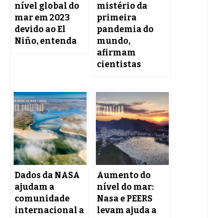
nível global do
mistério da
mar em 2023
primeira
devido ao El
pandemia do
Niño, entenda
mundo,
afirmam
cientistas
Dados da NASA
Aumento do
ajudam a
nível do mar:
comunidade
Nasa e PEERS
internacional a
levam ajuda a