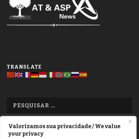
TRANSLATE
Valorizamos sua privacidade / We value
your privacy
TODAS OS ASSUNTOS