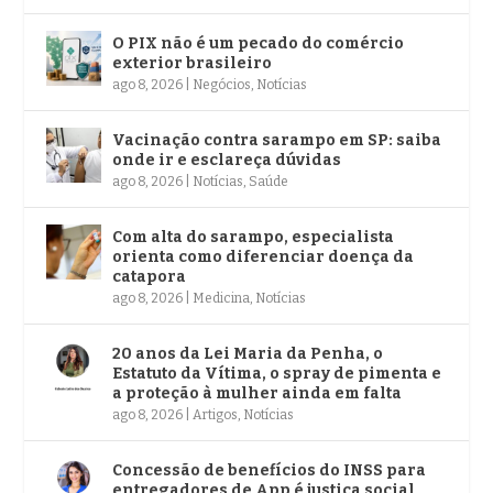
O PIX não é um pecado do comércio
exterior brasileiro
ago 8, 2026
|
Negócios
,
Notícias
Vacinação contra sarampo em SP: saiba
onde ir e esclareça dúvidas
ago 8, 2026
|
Notícias
,
Saúde
Com alta do sarampo, especialista
orienta como diferenciar doença da
catapora
ago 8, 2026
|
Medicina
,
Notícias
20 anos da Lei Maria da Penha, o
Estatuto da Vítima, o spray de pimenta e
a proteção à mulher ainda em falta
ago 8, 2026
|
Artigos
,
Notícias
Concessão de benefícios do INSS para
entregadores de App é justiça social