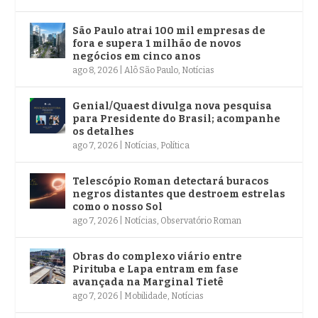
São Paulo atrai 100 mil empresas de
fora e supera 1 milhão de novos
negócios em cinco anos
ago 8, 2026
|
Alô São Paulo
,
Notícias
Genial/Quaest divulga nova pesquisa
para Presidente do Brasil; acompanhe
os detalhes
ago 7, 2026
|
Notícias
,
Política
Telescópio Roman detectará buracos
negros distantes que destroem estrelas
como o nosso Sol
ago 7, 2026
|
Notícias
,
Observatório Roman
Obras do complexo viário entre
Pirituba e Lapa entram em fase
avançada na Marginal Tietê
ago 7, 2026
|
Mobilidade
,
Notícias