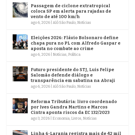
Passagem de ciclone extratropical
coloca SP em alerta para rajadas de
vento de até 100 km/h
ago 6, 2026
|
Alô São Paulo
,
Notícias
Eleições 2026: Flávio Bolsonaro define
chapa pura no PL com Alfredo Gaspar e
aposta no combate ao crime
ago 6, 2026
|
Notícias
,
Política
Futuro presidente do STJ, Luis Felipe
Salomão defende diálogo e
transparência em sabatina na Abraji
ago 6, 2026
|
Alô São Paulo
,
Notícias
Reforma Tributária: livro coordenado
por Ives Gandra Martins e Marcos
Cintra aponta riscos da EC 132/2023
ago 3, 2026
|
Economia
,
Livros
,
Notícias
Linha 6-Laranja registra mais de 42 mil