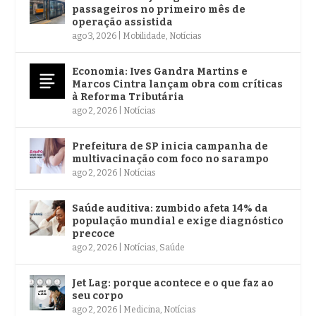
passageiros no primeiro mês de
operação assistida
ago 3, 2026
|
Mobilidade
,
Notícias
Economia: Ives Gandra Martins e
Marcos Cintra lançam obra com críticas
à Reforma Tributária
ago 2, 2026
|
Notícias
Prefeitura de SP inicia campanha de
multivacinação com foco no sarampo
ago 2, 2026
|
Notícias
Saúde auditiva: zumbido afeta 14% da
população mundial e exige diagnóstico
precoce
ago 2, 2026
|
Notícias
,
Saúde
Jet Lag: porque acontece e o que faz ao
seu corpo
ago 2, 2026
|
Medicina
,
Notícias