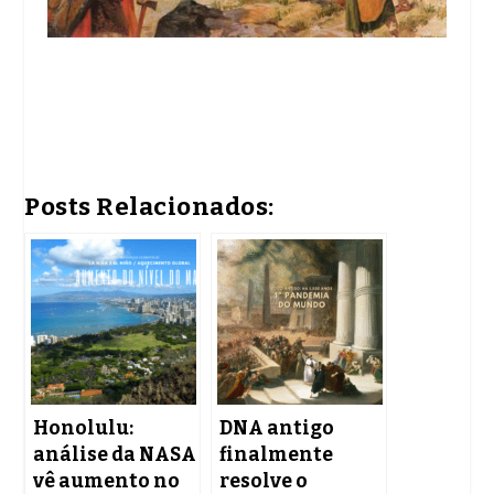
Posts Relacionados:
Honolulu:
DNA antigo
análise da NASA
finalmente
vê aumento no
resolve o