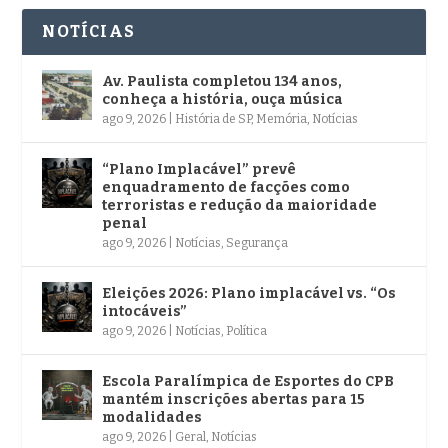
NOTÍCIAS
Av. Paulista completou 134 anos,
conheça a história, ouça música
ago 9, 2026
|
História de SP
,
Memória
,
Notícias
“Plano Implacável” prevê
enquadramento de facções como
terroristas e redução da maioridade
penal
ago 9, 2026
|
Notícias
,
Segurança
Eleições 2026: Plano implacável vs. “Os
intocáveis”
ago 9, 2026
|
Notícias
,
Política
Escola Paralímpica de Esportes do CPB
mantém inscrições abertas para 15
modalidades
ago 9, 2026
|
Geral
,
Notícias