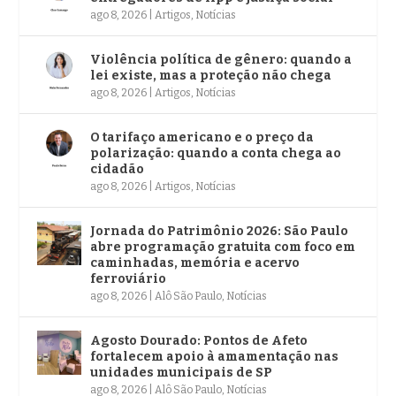
ago 8, 2026
|
Artigos
,
Notícias
Violência política de gênero: quando a
lei existe, mas a proteção não chega
ago 8, 2026
|
Artigos
,
Notícias
O tarifaço americano e o preço da
polarização: quando a conta chega ao
cidadão
ago 8, 2026
|
Artigos
,
Notícias
Jornada do Patrimônio 2026: São Paulo
abre programação gratuita com foco em
caminhadas, memória e acervo
ferroviário
ago 8, 2026
|
Alô São Paulo
,
Notícias
Agosto Dourado: Pontos de Afeto
fortalecem apoio à amamentação nas
unidades municipais de SP
ago 8, 2026
|
Alô São Paulo
,
Notícias