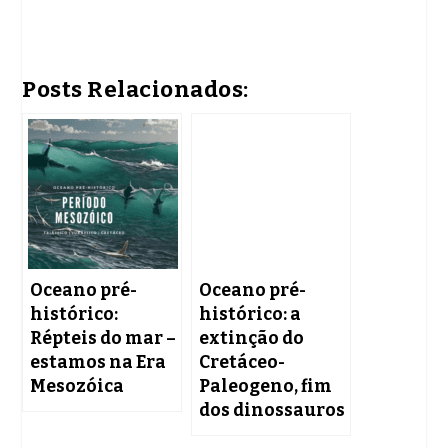
Posts Relacionados:
Oceano pré-
Oceano pré-
histórico:
histórico: a
Répteis do mar –
extinção do
estamos na Era
Cretáceo-
Mesozóica
Paleogeno, fim
dos dinossauros