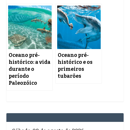
Oceano pré-
Oceano pré-
histórico: a vida
histórico e os
durante o
primeiros
período
tubarões
Paleozóico