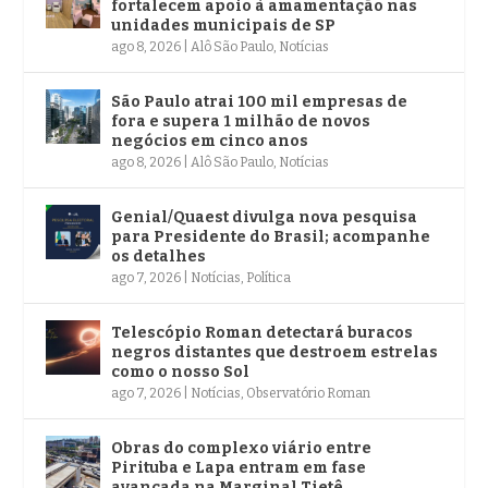
fortalecem apoio à amamentação nas
unidades municipais de SP
ago 8, 2026
|
Alô São Paulo
,
Notícias
São Paulo atrai 100 mil empresas de
fora e supera 1 milhão de novos
negócios em cinco anos
ago 8, 2026
|
Alô São Paulo
,
Notícias
Genial/Quaest divulga nova pesquisa
para Presidente do Brasil; acompanhe
os detalhes
ago 7, 2026
|
Notícias
,
Política
Telescópio Roman detectará buracos
negros distantes que destroem estrelas
como o nosso Sol
ago 7, 2026
|
Notícias
,
Observatório Roman
Obras do complexo viário entre
Pirituba e Lapa entram em fase
avançada na Marginal Tietê