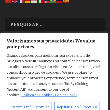
Valorizamos sua privacidade / We value
your privacy
TODAS OS ASSUNTOS
Usamos cookies para melhorar sua experiência de
navegação, veicular anúncios ou conteúdo personalizado
e analisar nosso tráfego. Ao clicar em “Aceitar tudo”, você
concorda com o uso de cookies. / We use cookies to
enhance your browsing experience, serve personalized
ads or content, and analyze our traffic. By clicking
Copyright © Alô Tatuapé 2013 / 2026
"Accept All", you consent to our use of
Desenvolvido por ALOSP MKT DIGITAL
cookies.
Política de Cookies / Cookie Policy
Customizar / Customize
Rejeitar Tudo / Reject All