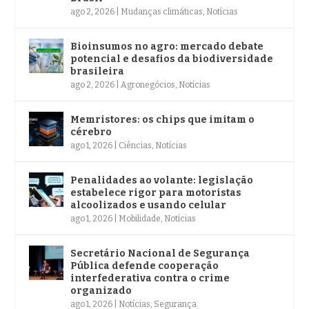
ago 2, 2026
|
Mudanças climáticas
,
Notícias
Bioinsumos no agro: mercado debate
potencial e desafios da biodiversidade
brasileira
ago 2, 2026
|
Agronegócios
,
Notícias
Memristores: os chips que imitam o
cérebro
ago 1, 2026
|
Ciências
,
Notícias
Penalidades ao volante: legislação
estabelece rigor para motoristas
alcoolizados e usando celular
ago 1, 2026
|
Mobilidade
,
Notícias
Secretário Nacional de Segurança
Pública defende cooperação
interfederativa contra o crime
organizado
ago 1, 2026
|
Notícias
,
Segurança