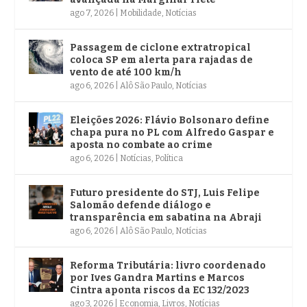
ago 7, 2026
|
Mobilidade
,
Notícias
Passagem de ciclone extratropical
coloca SP em alerta para rajadas de
vento de até 100 km/h
ago 6, 2026
|
Alô São Paulo
,
Notícias
Eleições 2026: Flávio Bolsonaro define
chapa pura no PL com Alfredo Gaspar e
aposta no combate ao crime
ago 6, 2026
|
Notícias
,
Política
Futuro presidente do STJ, Luis Felipe
Salomão defende diálogo e
transparência em sabatina na Abraji
ago 6, 2026
|
Alô São Paulo
,
Notícias
Reforma Tributária: livro coordenado
por Ives Gandra Martins e Marcos
Cintra aponta riscos da EC 132/2023
ago 3, 2026
|
Economia
,
Livros
,
Notícias