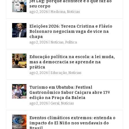
Jet Lag: porque acontece e o que faz ao
seu corpo
ago 2, 2026
|
Medicina
,
Notícias
Eleições 2026: Tereza Cristina e Flávio
Bolsonaro negociam vaga de vice na
chapa
ago 2, 2026
|
Notícias
,
Política
Educação política na escola: a lei muda,
mas a democracia se aprende na
prática
ago 2, 2026
|
Educação
,
Notícias
Turismo em Ubatuba: Festival
Gastronômico Sabor Caiçara abre 17ª
edição na Praça da Baleia
ago 2, 2026
|
Geral
,
Notícias
Eventos climáticos extremos: entenda o
impacto do El Niño nos vendavais do
Brasil