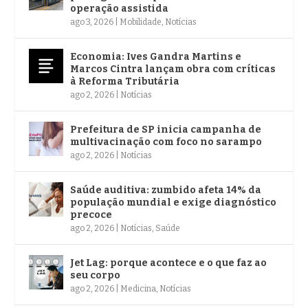
operação assistida
ago 3, 2026
|
Mobilidade
,
Notícias
Economia: Ives Gandra Martins e
Marcos Cintra lançam obra com críticas
à Reforma Tributária
ago 2, 2026
|
Notícias
Prefeitura de SP inicia campanha de
multivacinação com foco no sarampo
ago 2, 2026
|
Notícias
Saúde auditiva: zumbido afeta 14% da
população mundial e exige diagnóstico
precoce
ago 2, 2026
|
Notícias
,
Saúde
Jet Lag: porque acontece e o que faz ao
seu corpo
ago 2, 2026
|
Medicina
,
Notícias