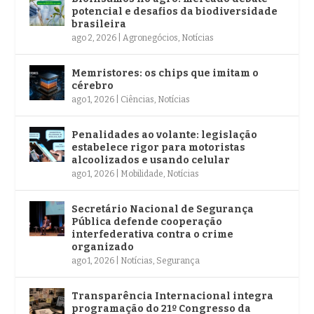
potencial e desafios da biodiversidade
brasileira
ago 2, 2026
|
Agronegócios
,
Notícias
Memristores: os chips que imitam o
cérebro
ago 1, 2026
|
Ciências
,
Notícias
Penalidades ao volante: legislação
estabelece rigor para motoristas
alcoolizados e usando celular
ago 1, 2026
|
Mobilidade
,
Notícias
Secretário Nacional de Segurança
Pública defende cooperação
interfederativa contra o crime
organizado
ago 1, 2026
|
Notícias
,
Segurança
Transparência Internacional integra
programação do 21º Congresso da