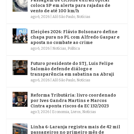
Passagem de ciclone extratropical
coloca SP em alerta para rajadas de
vento de até 100 km/h
ago 6, 2026
|
Alô São Paulo
,
Notícias
Eleições 2026: Flávio Bolsonaro define
chapa pura no PL com Alfredo Gaspar e
aposta no combate ao crime
ago 6, 2026
|
Notícias
,
Política
Futuro presidente do STJ, Luis Felipe
Salomão defende diálogo e
transparência em sabatina na Abraji
ago 6, 2026
|
Alô São Paulo
,
Notícias
Reforma Tributária: livro coordenado
por Ives Gandra Martins e Marcos
Cintra aponta riscos da EC 132/2023
ago 3, 2026
|
Economia
,
Livros
,
Notícias
Linha 6-Laranja registra mais de 42 mil
passageiros no primeiro mês de