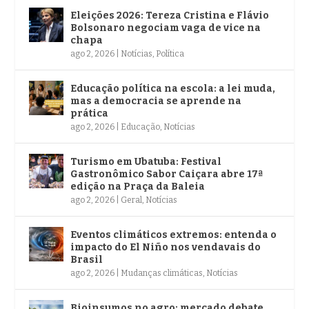
Eleições 2026: Tereza Cristina e Flávio
Bolsonaro negociam vaga de vice na
chapa
ago 2, 2026
|
Notícias
,
Política
Educação política na escola: a lei muda,
mas a democracia se aprende na
prática
ago 2, 2026
|
Educação
,
Notícias
Turismo em Ubatuba: Festival
Gastronômico Sabor Caiçara abre 17ª
edição na Praça da Baleia
ago 2, 2026
|
Geral
,
Notícias
Eventos climáticos extremos: entenda o
impacto do El Niño nos vendavais do
Brasil
ago 2, 2026
|
Mudanças climáticas
,
Notícias
Bioinsumos no agro: mercado debate