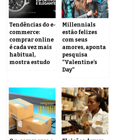
Tendências do e-
Millennials
commerce:
estão felizes
comprar online
com seus
é cada vez mais
amores, aponta
habitual,
pesquisa
mostra estudo
“Valentine’s
Day”