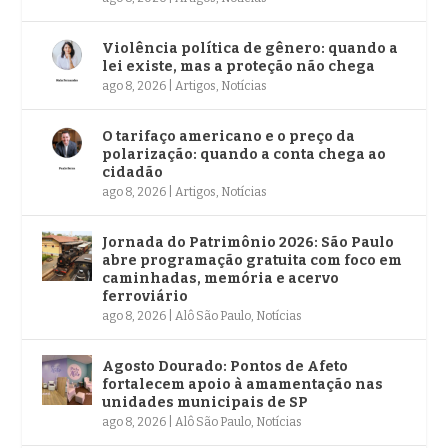
Violência política de gênero: quando a
lei existe, mas a proteção não chega
ago 8, 2026
|
Artigos
,
Notícias
O tarifaço americano e o preço da
polarização: quando a conta chega ao
cidadão
ago 8, 2026
|
Artigos
,
Notícias
Jornada do Patrimônio 2026: São Paulo
abre programação gratuita com foco em
caminhadas, memória e acervo
ferroviário
ago 8, 2026
|
Alô São Paulo
,
Notícias
Agosto Dourado: Pontos de Afeto
fortalecem apoio à amamentação nas
unidades municipais de SP
ago 8, 2026
|
Alô São Paulo
,
Notícias