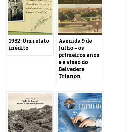
1932: Um relato
Avenida 9 de
inédito
Julho – os
primeiros anos
e a visão do
Belvedere
Trianon