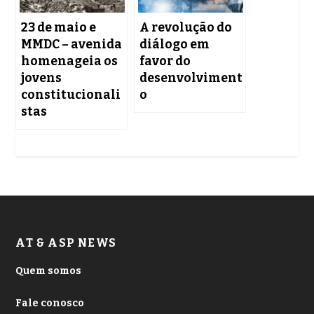
23 de maio e
A revolução do
MMDC – avenida
diálogo em
homenageia os
favor do
jovens
desenvolviment
constitucionali
o
stas
AT & ASP NEWS
Quem somos
Fale conosco