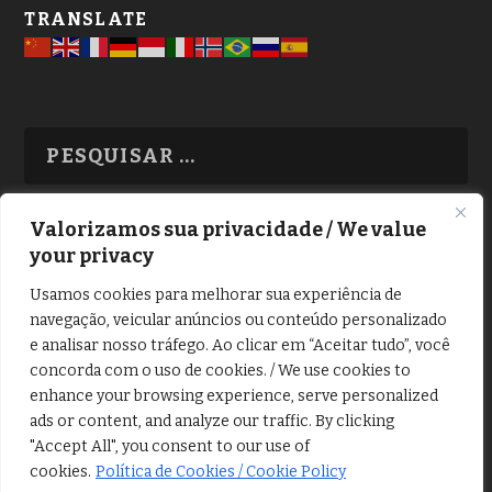
TRANSLATE
Valorizamos sua privacidade / We value
your privacy
TODAS OS ASSUNTOS
Usamos cookies para melhorar sua experiência de
navegação, veicular anúncios ou conteúdo personalizado
e analisar nosso tráfego. Ao clicar em “Aceitar tudo”, você
concorda com o uso de cookies. / We use cookies to
enhance your browsing experience, serve personalized
ads or content, and analyze our traffic. By clicking
Copyright © Alô Tatuapé 2013 / 2026
"Accept All", you consent to our use of
Desenvolvido por ALOSP MKT DIGITAL
cookies.
Política de Cookies / Cookie Policy