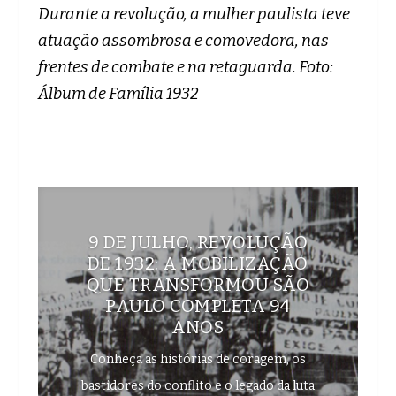
Durante a revolução, a mulher paulista teve
atuação assombrosa e comovedora, nas
frentes de combate e na retaguarda. Foto:
Álbum de Família 1932
9 DE JULHO, REVOLUÇÃO
DE 1932: A MOBILIZAÇÃO
QUE TRANSFORMOU SÃO
PAULO COMPLETA 94
ANOS
Conheça as histórias de coragem, os
bastidores do conflito e o legado da luta